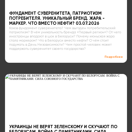
ФУНДАМЕНТ СУВЕРЕНИТЕТА. ПАТРИОТИЗМ
ПОТРЕБИТЕЛЯ. УНИКАЛЬНЫЙ БРЕНД. ЖАРА -
МАРКЕР. ЧТО ВМЕСТО НЕФТИ? 03.07.2026
Каков фундамент суверенитета? Чем выгоден потребительский
патриотизм? В чём уникальность бренда «Первый регион»? От чего
иностранцы впадают в шок в Беларуси? Почему июньская жара
стала маркером? Что в Беларуси вместо нефти? О чём стоит
подумать в День Независимости? Чем простой человек может
поддержать суверенитет своего государства?
Подробнее
УКРАИНЦЫ НЕ ВЕРЯТ ЗЕЛЕНСКОМУ И СКУЧАЮТ ПО