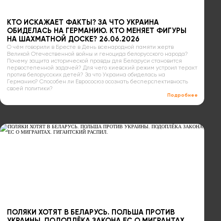
КТО ИСКАЖАЕТ ФАКТЫ? ЗА ЧТО УКРАИНА
ОБИДЕЛАСЬ НА ГЕРМАНИЮ. КТО МЕНЯЕТ ФИГУРЫ
НА ШАХМАТНОЙ ДОСКЕ? 26.06.2026
О чём говорили в Бресте в День всенародной памяти жертв
Великой Отечественной войны и геноцида белорусского народа?
Почему защита исторической правды для Беларуси становится
первостепенной задачей? Для чего киевский режим устроил теракт
против белорусских детей? За что Украина обиделась на
Германию? Способен ли Еврососюз осознать бесперспективность
своей политики?
Подробнее
ПОЛЯКИ ХОТЯТ В БЕЛАРУСЬ. ПОЛЬША ПРОТИВ