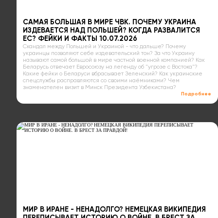
САМАЯ БОЛЬШАЯ В МИРЕ ЧВК. ПОЧЕМУ УКРАИНА
ИЗДЕВАЕТСЯ НАД ПОЛЬШЕЙ? КОГДА РАЗВАЛИТСЯ
ЕС? ФЕЙКИ И ФАКТЫ 10.07.2026
Скандал между Польшей и Украиной - что дальше? Почему
украинцы позволяют себе издевательский тон? За что Украину
называют самой большой в мире частной военной компанией? Как
Беларусь отвечает Евросоюзу на легенду об "угрозе с Востока"?
Какие фейки о Беларуси вбрасывает Зеленский? Как украинские
спецслужбы расправляются со своими наёмниками? Чем
знаменателен визит в Минск Президента Узбекистана?
Подробнее
МИР В ИРАНЕ - НЕНАДОЛГО? НЕМЕЦКАЯ ВИКИПЕДИЯ