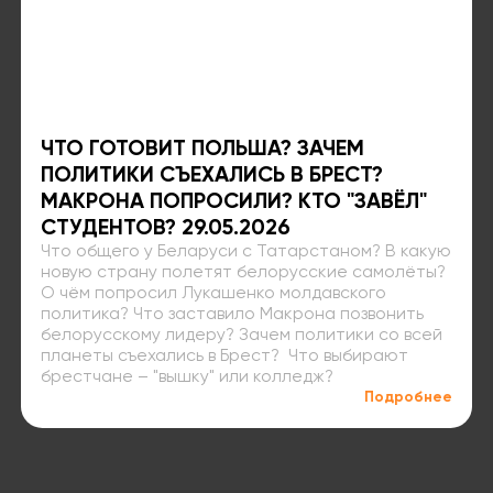
ЧТО ГОТОВИТ ПОЛЬША? ЗАЧЕМ
ПОЛИТИКИ СЪЕХАЛИСЬ В БРЕСТ?
МАКРОНА ПОПРОСИЛИ? КТО "ЗАВЁЛ"
СТУДЕНТОВ? 29.05.2026
Что общего у Беларуси с Татарстаном? В какую
новую страну полетят белорусские самолёты?
О чём попросил Лукашенко молдавского
политика? Что заставило Макрона позвонить
белорусскому лидеру? Зачем политики со всей
планеты съехались в Брест? Что выбирают
брестчане – "вышку" или колледж?
Подробнее