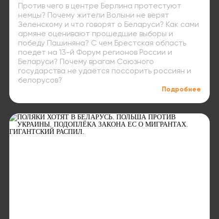
Против чего в центре Берлина протестуют
немцы? Почему жители Волыни не верят
Зеленскому и что говорят о Беларуси? Как сами
армяне оценивают прошедшие выборы и
победу Пашиняна? С чем Брестская область
поедет на 13-й Форум регионов России и
Беларуси? Почему врагам Союзного
государства не удаётся поссорить россиян и
белорусов?
Подробнее