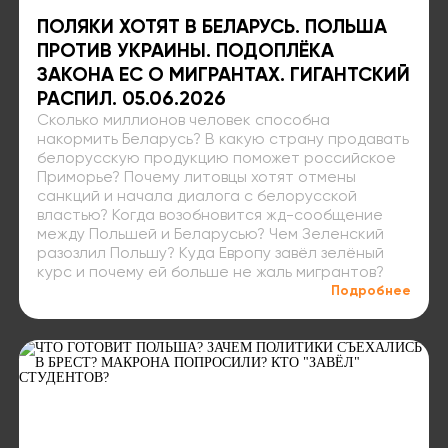
ПОЛЯКИ ХОТЯТ В БЕЛАРУСЬ. ПОЛЬША
ПРОТИВ УКРАИНЫ. ПОДОПЛЁКА
ЗАКОНА ЕС О МИГРАНТАХ. ГИГАНТСКИЙ
РАСПИЛ. 05.06.2026
Сколько миллионов человек способна
накормить Беларусь? В какую страну продавать
белорусскую продукцию поможет российское
Приморье? Почему литовцы хотят отмены
санкций и начала диалога с белорусской
властью? Когда возобновится жд-сообщение
между Польшей и Беларусью? Чем Зеленский
разозлил Польшу? Куда Европу завёл зелёный
курс и почему ей больше не жаль мигрантов?
Подробнее