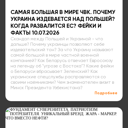
САМАЯ БОЛЬШАЯ В МИРЕ ЧВК. ПОЧЕМУ
УКРАИНА ИЗДЕВАЕТСЯ НАД ПОЛЬШЕЙ?
КОГДА РАЗВАЛИТСЯ ЕС? ФЕЙКИ И
ФАКТЫ 10.07.2026
Скандал между Польшей и Украиной - что
дальше? Почему украинцы позволяют себе
издевательский тон? За что Украину называют
самой большой в мире частной военной
компанией? Как Беларусь отвечает Евросоюзу
на легенду об "угрозе с Востока"? Какие фейки
о Беларуси вбрасывает Зеленский? Как
украинские спецслужбы расправляются со
своими наёмниками? Чем знаменателен визит в
Минск Президента Узбекистана?
Подробнее