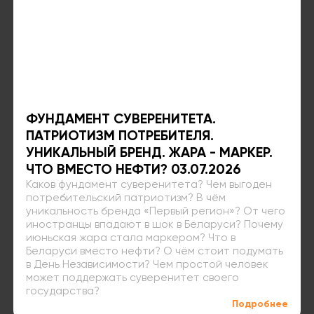
ФУНДАМЕНТ СУВЕРЕНИТЕТА.
ПАТРИОТИЗМ ПОТРЕБИТЕЛЯ.
УНИКАЛЬНЫЙ БРЕНД. ЖАРА - МАРКЕР.
ЧТО ВМЕСТО НЕФТИ? 03.07.2026
Каков фундамент суверенитета? Чем выгоден
потребительский патриотизм? В чём
уникальность бренда «Первый регион»? От чего
иностранцы впадают в шок в Беларуси? Почему
июньская жара стала маркером? Что в
Беларуси вместо нефти? О чём стоит подумать
в День Независимости? Чем простой человек
может поддержать суверенитет своего
государства?
Подробнее