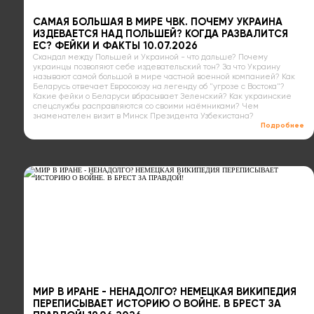
САМАЯ БОЛЬШАЯ В МИРЕ ЧВК. ПОЧЕМУ УКРАИНА
ИЗДЕВАЕТСЯ НАД ПОЛЬШЕЙ? КОГДА РАЗВАЛИТСЯ
ЕС? ФЕЙКИ И ФАКТЫ 10.07.2026
Скандал между Польшей и Украиной - что дальше? Почему
украинцы позволяют себе издевательский тон? За что Украину
называют самой большой в мире частной военной компанией? Как
Беларусь отвечает Евросоюзу на легенду об "угрозе с Востока"?
Какие фейки о Беларуси вбрасывает Зеленский? Как украинские
спецслужбы расправляются со своими наёмниками? Чем
знаменателен визит в Минск Президента Узбекистана?
Подробнее
МИР В ИРАНЕ - НЕНАДОЛГО? НЕМЕЦКАЯ ВИКИПЕДИЯ
ПЕРЕПИСЫВАЕТ ИСТОРИЮ О ВОЙНЕ. В БРЕСТ ЗА