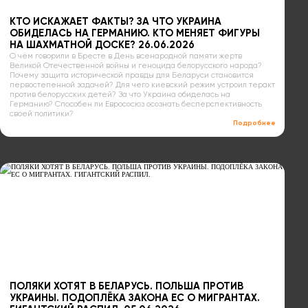
КТО ИСКАЖАЕТ ФАКТЫ? ЗА ЧТО УКРАИНА
ОБИДЕЛАСЬ НА ГЕРМАНИЮ. КТО МЕНЯЕТ ФИГУРЫ
НА ШАХМАТНОЙ ДОСКЕ? 26.06.2026
О чём говорили в Бресте в День всенародной памяти жертв
Великой Отечественной войны и геноцида белорусского народа?
Почему защита исторической правды для Беларуси становится
первостепенной задачей? Для чего киевский режим устроил теракт
против белорусских детей? За что Украина обиделась на
Германию? Способен ли Еврососюз осознать бесперспективность
своей политики?
Подробнее
ПОЛЯКИ ХОТЯТ В БЕЛАРУСЬ. ПОЛЬША ПРОТИВ
УКРАИНЫ. ПОДОПЛЁКА ЗАКОНА ЕС О МИГРАНТАХ.