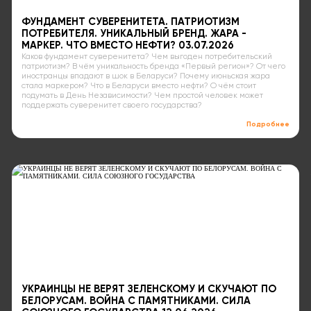
ФУНДАМЕНТ СУВЕРЕНИТЕТА. ПАТРИОТИЗМ
ПОТРЕБИТЕЛЯ. УНИКАЛЬНЫЙ БРЕНД. ЖАРА -
МАРКЕР. ЧТО ВМЕСТО НЕФТИ? 03.07.2026
Каков фундамент суверенитета? Чем выгоден потребительский
патриотизм? В чём уникальность бренда «Первый регион»? От чего
иностранцы впадают в шок в Беларуси? Почему июньская жара
стала маркером? Что в Беларуси вместо нефти? О чём стоит
подумать в День Независимости? Чем простой человек может
поддержать суверенитет своего государства?
Подробнее
УКРАИНЦЫ НЕ ВЕРЯТ ЗЕЛЕНСКОМУ И СКУЧАЮТ ПО
БЕЛОРУСАМ. ВОЙНА С ПАМЯТНИКАМИ. СИЛА