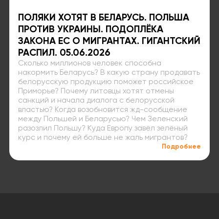
ПОЛЯКИ ХОТЯТ В БЕЛАРУСЬ. ПОЛЬША
ПРОТИВ УКРАИНЫ. ПОДОПЛЁКА
ЗАКОНА ЕС О МИГРАНТАХ. ГИГАНТСКИЙ
РАСПИЛ. 05.06.2026
Сколько миллионов человек способна
накормить Беларусь? В какую страну продавать
белорусскую продукцию поможет российское
Приморье? Почему литовцы хотят отмены
санкций и начала диалога с белорусской
властью? Когда возобновится жд-сообщение
между Польшей и Беларусью? Чем Зеленский
разозлил Польшу? Куда Европу завёл зелёный
курс и почему ей больше не жаль мигрантов?
Подробнее