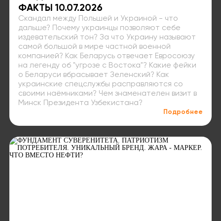
ФАКТЫ 10.07.2026
Скандал между Польшей и Украиной - что
дальше? Почему украинцы позволяют себе
издевательский тон? За что Украину называют
самой большой в мире частной военной
компанией? Как Беларусь отвечает Евросоюзу
на легенду об "угрозе с Востока"? Какие фейки
о Беларуси вбрасывает Зеленский? Как
украинские спецслужбы расправляются со
своими наёмниками? Чем знаменателен визит в
Минск Президента Узбекистана?
Подробнее