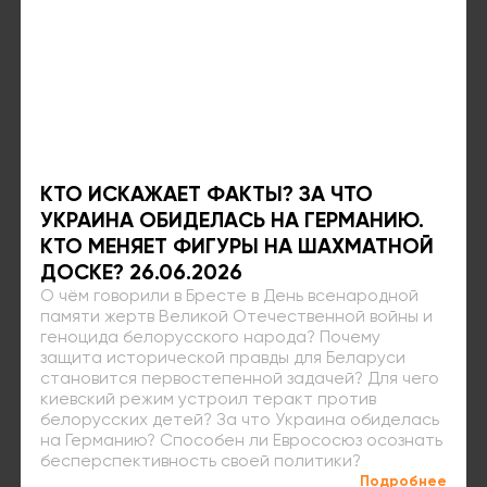
КТО ИСКАЖАЕТ ФАКТЫ? ЗА ЧТО
УКРАИНА ОБИДЕЛАСЬ НА ГЕРМАНИЮ.
КТО МЕНЯЕТ ФИГУРЫ НА ШАХМАТНОЙ
ДОСКЕ? 26.06.2026
О чём говорили в Бресте в День всенародной
памяти жертв Великой Отечественной войны и
геноцида белорусского народа? Почему
защита исторической правды для Беларуси
становится первостепенной задачей? Для чего
киевский режим устроил теракт против
белорусских детей? За что Украина обиделась
на Германию? Способен ли Еврососюз осознать
бесперспективность своей политики?
Подробнее