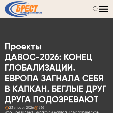
Главная
Новости
Проекты
Телепрограмма
Проекты
Реклама
О компании
ДАВОС-2026: КОНЕЦ
ГЛОБАЛИЗАЦИИ.
ЕВРОПА ЗАГНАЛА СЕБЯ
В КАПКАН. БЕГЛЫЕ ДРУГ
ДРУГА ПОДОЗРЕВАЮТ
23 января 2026
366
Что Президент Беларуси назвал идеологической