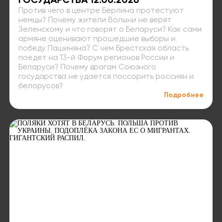
ГОСУДАРСТВА 12.06.2026
Против чего в центре Берлина протестуют
немцы? Почему жители Волыни не верят
Зеленскому и что говорят о Беларуси? Как сами
армяне оценивают прошедшие выборы и
победу Пашиняна? С чем Брестская область
поедет на 13-й Форум регионов России и
Беларуси? Почему врагам Союзного
государства не удаётся поссорить россиян и
белорусов?
Подробнее