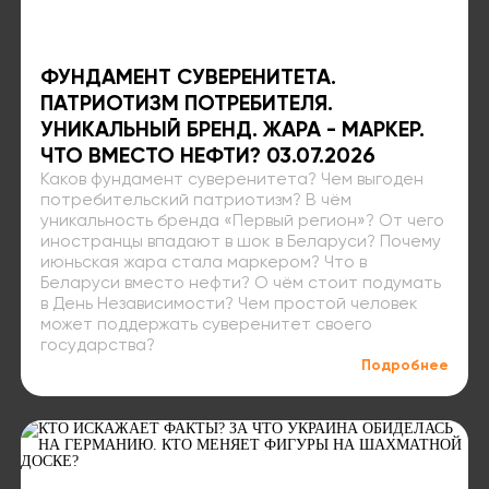
ФУНДАМЕНТ СУВЕРЕНИТЕТА.
ПАТРИОТИЗМ ПОТРЕБИТЕЛЯ.
УНИКАЛЬНЫЙ БРЕНД. ЖАРА - МАРКЕР.
ЧТО ВМЕСТО НЕФТИ? 03.07.2026
Каков фундамент суверенитета? Чем выгоден
потребительский патриотизм? В чём
уникальность бренда «Первый регион»? От чего
иностранцы впадают в шок в Беларуси? Почему
июньская жара стала маркером? Что в
Беларуси вместо нефти? О чём стоит подумать
в День Независимости? Чем простой человек
может поддержать суверенитет своего
государства?
Подробнее