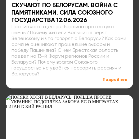
СКУЧАЮТ ПО БЕЛОРУСАМ. ВОЙНА С
ПАМЯТНИКАМИ. СИЛА СОЮЗНОГО
ГОСУДАРСТВА 12.06.2026
Против чего в центре Берлина протестуют
немцы? Почему жители Волыни не верят
Зеленскому и что говорят о Беларуси? Как сами
армяне оценивают прошедшие выборы и
победу Пашиняна? С чем Брестская область
поедет на 13-й Форум регионов России и
Беларуси? Почему врагам Союзного
государства не удаётся поссорить россиян и
белорусов?
Подробнее