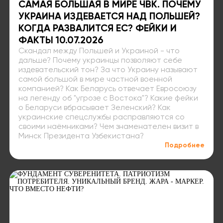
САМАЯ БОЛЬШАЯ В МИРЕ ЧВК. ПОЧЕМУ
УКРАИНА ИЗДЕВАЕТСЯ НАД ПОЛЬШЕЙ?
КОГДА РАЗВАЛИТСЯ ЕС? ФЕЙКИ И
ФАКТЫ 10.07.2026
Скандал между Польшей и Украиной - что
дальше? Почему украинцы позволяют себе
издевательский тон? За что Украину называют
самой большой в мире частной военной
компанией? Как Беларусь отвечает Евросоюзу
на легенду об "угрозе с Востока"? Какие фейки
о Беларуси вбрасывает Зеленский? Как
украинские спецслужбы расправляются со
своими наёмниками? Чем знаменателен визит в
Минск Президента Узбекистана?
Подробнее