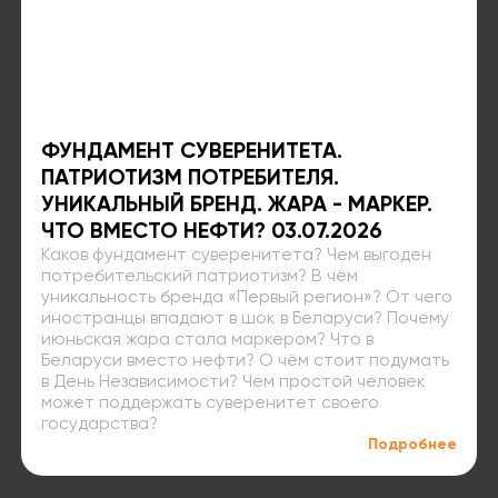
ФУНДАМЕНТ СУВЕРЕНИТЕТА.
ПАТРИОТИЗМ ПОТРЕБИТЕЛЯ.
УНИКАЛЬНЫЙ БРЕНД. ЖАРА - МАРКЕР.
ЧТО ВМЕСТО НЕФТИ? 03.07.2026
Каков фундамент суверенитета? Чем выгоден
потребительский патриотизм? В чём
уникальность бренда «Первый регион»? От чего
иностранцы впадают в шок в Беларуси? Почему
июньская жара стала маркером? Что в
Беларуси вместо нефти? О чём стоит подумать
в День Независимости? Чем простой человек
может поддержать суверенитет своего
государства?
Подробнее