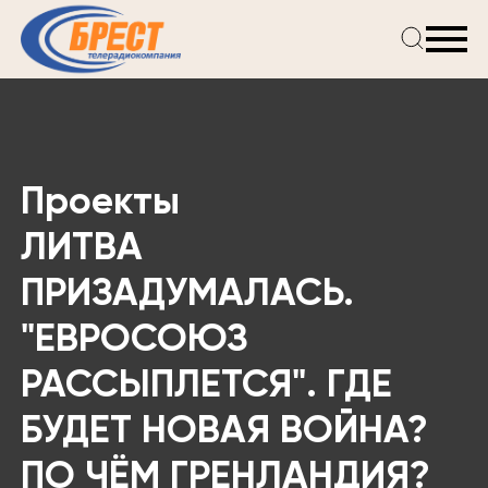
Главная
Новости
Проекты
Телепрограмма
Проекты
Реклама
О компании
ЛИТВА
ПРИЗАДУМАЛАСЬ.
"ЕВРОСОЮЗ
РАССЫПЛЕТСЯ". ГДЕ
БУДЕТ НОВАЯ ВОЙНА?
ПО ЧЁМ ГРЕНЛАНДИЯ?