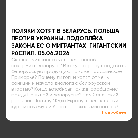
ПОЛЯКИ ХОТЯТ В БЕЛАРУСЬ. ПОЛЬША
ПРОТИВ УКРАИНЫ. ПОДОПЛЁКА
ЗАКОНА ЕС О МИГРАНТАХ. ГИГАНТСКИЙ
РАСПИЛ. 05.06.2026
Сколько миллионов человек способна
накормить Беларусь? В какую страну продавать
белорусскую продукцию поможет российское
Приморье? Почему литовцы хотят отмены
санкций и начала диалога с белорусской
властью? Когда возобновится жд-сообщение
между Польшей и Беларусью? Чем Зеленский
разозлил Польшу? Куда Европу завёл зелёный
курс и почему ей больше не жаль мигрантов?
Подробнее