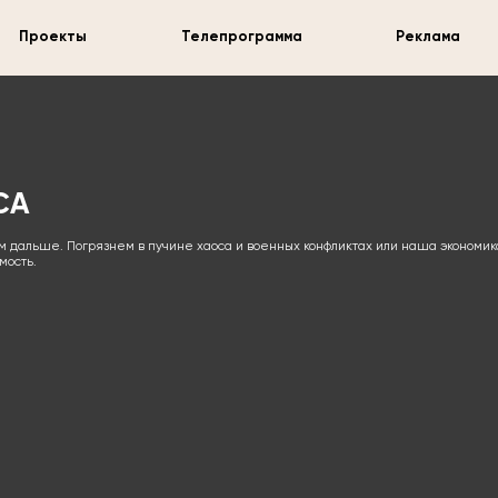
Проекты
Телепрограмма
Реклама
СА
дём дальше. Погрязнем в пучине хаоса и военных конфликтах или наша экономик
мость.