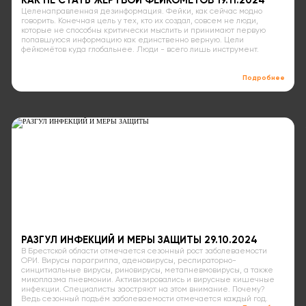
КАК НЕ СТАТЬ ЖЕРТВОЙ ФЕЙКОМЁТОВ 19.11.2024
Целенаправленная дезинформация. Фейки, как сейчас модно
говорить. Конечная цель у тех, кто их создал, совсем не люди,
которые не способны критически мыслить и принимают первую
попавшуюся информацию как единственно верную. Цели
фейкомётов куда глобальнее. Люди - всего лишь инструмент.
Подробнее
РАЗГУЛ ИНФЕКЦИЙ И МЕРЫ ЗАЩИТЫ 29.10.2024
В Брестской области отмечается сезонный рост заболеваемости
ОРИ. Вирусы парагриппа, аденовирусы, респираторно-
синцитиальные вирусы, риновирусы, метапневмовирусы, а также
микоплазма пневмонии. Активизировались и вирусные кишечные
инфекции. Специалисты заостряют на этом внимание. Почему?
Ведь сезонный подъём заболеваемости отмечается каждый год.