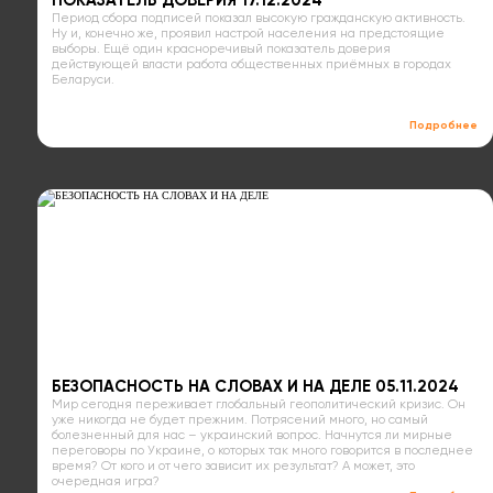
ПОКАЗАТЕЛЬ ДОВЕРИЯ 17.12.2024
Период сбора подписей показал высокую гражданскую активность.
Ну и, конечно же, проявил настрой населения на предстоящие
выборы. Ещё один красноречивый показатель доверия
действующей власти работа общественных приёмных в городах
Беларуси.
Подробнее
БЕЗОПАСНОСТЬ НА СЛОВАХ И НА ДЕЛЕ 05.11.2024
Мир сегодня переживает глобальный геополитический кризис. Он
уже никогда не будет прежним. Потрясений много, но самый
болезненный для нас – украинский вопрос. Начнутся ли мирные
переговоры по Украине, о которых так много говорится в последнее
время? От кого и от чего зависит их результат? А может, это
очередная игра?