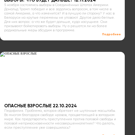
ВЫБОРЫ. ЧТО БУДЕТ ДАЛЬШЕ? 12.11.2024
5 ноября состоялись выборы в Соединённых Штатах Америки.
Дональд Трамп победил и все задались вопросом, в том числе в
самой Америке, а что изменится? И в лучшую ли сторону? У нас в
Беларуси на крутые перемены не уповают. Другое дело беглые.
Для них вопрос: а что же будет дальше, куда насущнее. Они
призывают бойкотировать выборы. Ну а решатся ли на более
радикальные меры обсудим в программе.
Подробнее
ОПАСНЫЕ ВЗРОСЛЫЕ 22.10.2024
Педофилия. Проблема, которая обретает не шуточные масштабы.
Во многом благодаря свободе нравов, процветающей в западном
мире. Как предотвратить преступления против половой свободы и
половой неприкосновенности несовершеннолетних? Что делать,
если преступление уже совершилось?