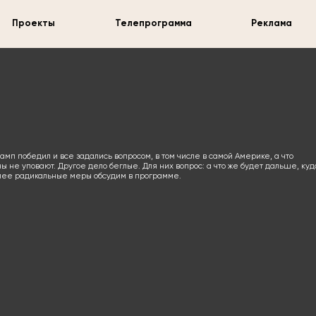
Проекты
Телепрограмма
Реклама
мп победил и все задались вопросом, в том числе в самой Америке, а что
 не уповают. Другое дело беглые. Для них вопрос: а что же будет дальше, куд
олее радикальные меры обсудим в программе.