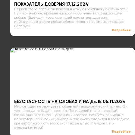
ПОКАЗАТЕЛЬ ДОВЕРИЯ 17.12.2024
Период сбора подписей показал высокую гражданскую активность.
Ну и, конечно же, проявил настрой населения на предстоящие
выборы. Ещё один красноречивый показатель доверия
действующей власти работа общественных приёмных в городах
Беларуси.
Подробнее
БЕЗОПАСНОСТЬ НА СЛОВАХ И НА ДЕЛЕ 05.11.2024
Мир сегодня переживает глобальный геополитический кризис. Он
уже никогда не будет прежним. Потрясений много, но самый
болезненный для нас – украинский вопрос. Начнутся ли мирные
переговоры по Украине, о которых так много говорится в последнее
время? От кого и от чего зависит их результат? А может, это
очередная игра?
Подробнее