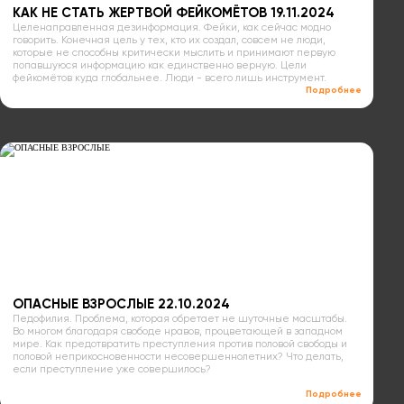
КАК НЕ СТАТЬ ЖЕРТВОЙ ФЕЙКОМЁТОВ 19.11.2024
Целенаправленная дезинформация. Фейки, как сейчас модно
говорить. Конечная цель у тех, кто их создал, совсем не люди,
которые не способны критически мыслить и принимают первую
попавшуюся информацию как единственно верную. Цели
фейкомётов куда глобальнее. Люди - всего лишь инструмент.
Подробнее
ОПАСНЫЕ ВЗРОСЛЫЕ 22.10.2024
Педофилия. Проблема, которая обретает не шуточные масштабы.
Во многом благодаря свободе нравов, процветающей в западном
мире. Как предотвратить преступления против половой свободы и
половой неприкосновенности несовершеннолетних? Что делать,
если преступление уже совершилось?
Подробнее