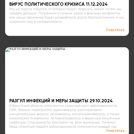
ВИРУС ПОЛИТИЧЕСКОГО КРИЗИСА 11.12.2024
Мы на пороге события, от которого будет зависеть, каким путём мы
пойдём дальше. Погрязнем в пучине хаоса и военных конфликтах
или наша экономика будет развиваться, расти благосостояние, и мы
сохраним мир и независимость.
Подробнее
РАЗГУЛ ИНФЕКЦИЙ И МЕРЫ ЗАЩИТЫ 29.10.2024
В Брестской области отмечается сезонный рост заболеваемости
ОРИ. Вирусы парагриппа, аденовирусы, респираторно-
синцитиальные вирусы, риновирусы, метапневмовирусы, а также
микоплазма пневмонии. Активизировались и вирусные кишечные
инфекции. Специалисты заостряют на этом внимание. Почему?
Ведь сезонный подъём заболеваемости отмечается каждый год.
Подробнее