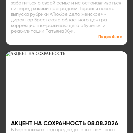
заботиться о своей семье и не останавливаться
ни перед какими преградами. Героиня нового
выпуска рубрики «Любое дело женское» -
директор Брестского областного центра
коррекционно-развивающего обучения и
реабилитации Татьяна Жук.
Подробнее
АКЦЕНТ НА СОХРАННОСТЬ 08.08.2026
В Барановичах под председательством главы