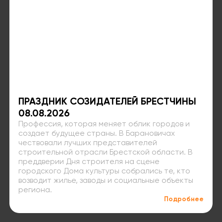
ПРАЗДНИК СОЗИДАТЕЛЕЙ БРЕСТЧИНЫ
08.08.2026
Профессия, которая меняет облик городов и
создает будущее страны. В Барановичах
чествовали лучших представителей
строительной отрасли Брестской области. В
преддверии Дня строителя на сцене
городского Дома культуры собрались те, кто
возводит жилье, заводы и социальные объекты
региона.
Подробнее