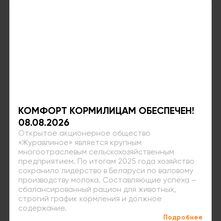
КОМФОРТ КОРМИЛИЦАМ ОБЕСПЕЧЕН!
08.08.2026
Открытое акционерное общество
«Журавлиное» является крупным
многоотраслевым сельскохозяйственным
предприятием. По итогам 2025 года хозяйство
сохранило лидерство в Беларуси по валовому
производству молока. Составляющие успеха –
сбалансированный рацион для животных,
строгий график кормления и должное
содержание.
Подробнее