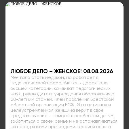
ЛЮБОЕ ДЕЛО – ЖЕНСКОЕ! 08.08.2026
Мечтала стать медиком, но работает в
педагогической сфере. Учитель-дефектолог
высшей категории, кандидат педагогических
наук, руководитель учреждения образования с
20-летним стажем, член правления Брестской
областной организации БСЖ. Эта активная и
целеустремленная женщина верит в свое
предназначение – помогать особенным детям,
заботиться о своей семье и не останавливаться
ни перед какими преградами. Героиня нового