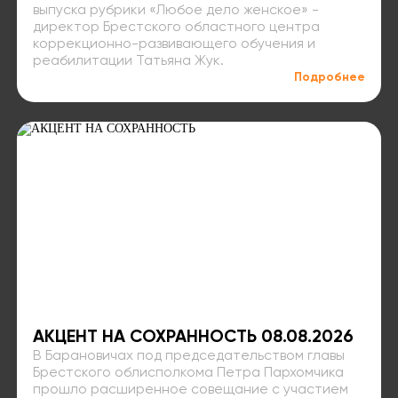
выпуска рубрики «Любое дело женское» -
директор Брестского областного центра
коррекционно-развивающего обучения и
реабилитации Татьяна Жук.
Подробнее
АКЦЕНТ НА СОХРАННОСТЬ 08.08.2026
В Барановичах под председательством главы
Брестского облисполкома Петра Пархомчика
прошло расширенное совещание с участием