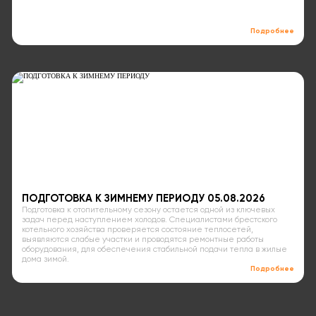
Подробнее
ПОДГОТОВКА К ЗИМНЕМУ ПЕРИОДУ 05.08.2026
Подготовка к отопительному сезону остается одной из ключевых
задач перед наступлением холодов. Специалистами брестского
котельного хозяйства проверяется состояние теплосетей,
выявляются слабые участки и проводятся ремонтные работы
оборудования, для обеспечения стабильной подачи тепла в жилые
дома зимой.
Подробнее