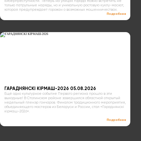
киберпреступности. Теперь на улицах города можно встретить не
только патрульные наряды, но и уникальную ростовую куклу-маскот,
которая предупреждает горожан о возможных мошенничествах.
Подробнее
ГАРАДНЯНСКІ КІРМАШ-2026 05.08.2026
Ещё одно культурное событие Первого региона прошло в эти
выходные! В Столинском районе завершился областной открытый
недельный пленэр гончаров. Финалом традиционного мероприятия,
объединяющего мастеров из Беларуси и России, стал «Гараднянскі
кірмаш-2026».
Подробнее