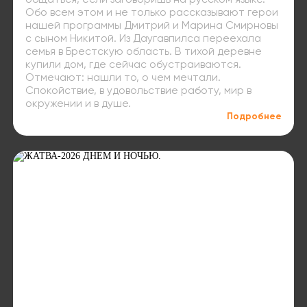
общаться, если заговоришь на русском языке.
Обо всем этом и не только рассказывают герои
нашей программы Дмитрий и Марина Смирновы
с сыном Никитой. Из Даугавпилса переехала
семья в Брестскую область. В тихой деревне
купили дом, где сейчас обустраиваются.
Отмечают: нашли то, о чем мечтали.
Спокойствие, в удовольствие работу, мир в
окружении и в душе.
Подробнее