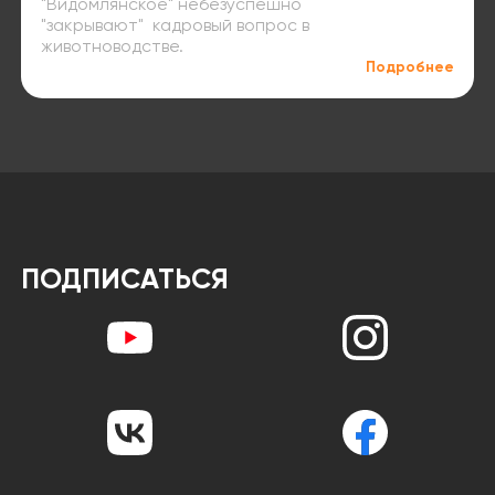
"Видомлянское" небезуспешно
"закрывают" кадровый вопрос в
животноводстве.
Подробнее
ПОДПИСАТЬСЯ