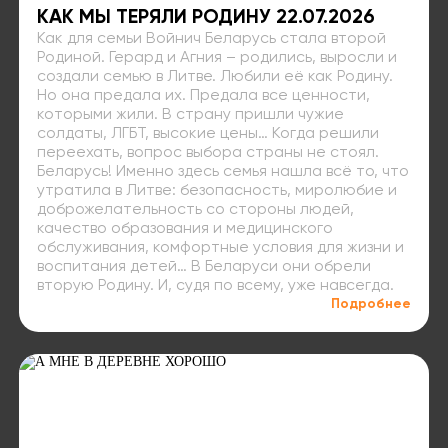
КАК МЫ ТЕРЯЛИ РОДИНУ 22.07.2026
Как для семьи Войнич Беларусь стала второй
Родиной. Герард и Агния – родились, выросли и
создали семью в Литве. Любили её как Родину.
Но она предала их. Предала все ценности,
которыми жили. В страну пришли чужие
солдаты, ЛГБТ, высокие цены… Когда решили
переехать, вопрос выбора страны не стоял.
Беларусь! Именно здесь семья нашла всё то, что
утратила в Литве: безопасность, миролюбие и
доброжелательность со стороны людей,
качество образования и медицинского
обслуживания, комфортные условия для жизни и
воспитания детей… В Беларуси они обрели
вторую Родину. И, судя по всему, уже навсегда.
Подробнее