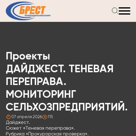
Главная
Новости
Проекты
Телепрограмма
Проекты
Реклама
О компании
ДАЙДЖЕСТ. ТЕНЕВАЯ
ПЕРЕПРАВА.
МОНИТОРИНГ
СЕЛЬХОЗПРЕДПРИЯТИЙ.
07 апреля 2026
115
Дайджест⁣⁣.
Сюжет «Теневая переправа»⁣⁣.
Рубрика «Прокурорская проверка»⁣⁣.