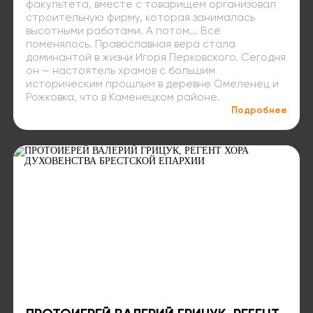
факультета, вместе с товарищем организовал
строительную фирму, которая занималась
высотными работами. А потом... Всё
поменялось. Православная вера стала
доминантой в жизни Игоря Перковского. Сегодня
он — настоятель храмов с большим
историческим прошлым в деревне Омеленец и
Рожковка, что в Каменецком районе.
Подробнее