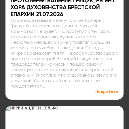
ПРОТОИЕРЕЙ ВАЛЕРИЙ ГРИЦУК, РЕГЕНТ
ХОРА ДУХОВЕНСТВА БРЕСТСКОЙ
ЕПАРХИИ 21.07.2026
Оканчивая музыкальное училище, Валерий
Грицук был уверен, что дальше музыкой
заниматься не будет. Но, поступив в Минскую
духовную семинарию, буквально через
несколько месяцев он уже управлял большим
хором этого учебного заведения. Сегодня
клирик храма святителя Николая Чудотворца в г.
Бресте протоиерей Валерий Грицук является
председателем комиссии по церковному
пению, регентом хора духовенства Брестской
епархии. И счастлив, что судьба вновь свела его
с музыкой, без которой он свою жизнь не
представляет...
Подробнее