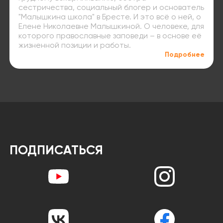
сестричества, социальный блогер и основатель
"Малышкина школа" в Бресте. И это всё о ней, о
Елене Николаевне Малышкиной. О человеке, для
которого православные заповеди – в основе её
жизненной позиции и работы.
Подробнее
ПОДПИСАТЬСЯ