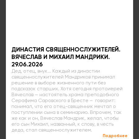
ДИНАСТИЯ СВЯЩЕННОСЛУЖИТЕЛЕЙ.
ВЯЧЕСЛАВ И МИХАИЛ МАНДРИКИ.
29.06.2026
Дед, отец, внук... Каждый из династии
священнослужителей Мандриков принимал
решение в выборе жизненного пути без
подсказок старших. Хотя сегодня протоиерей
Вячеслав — настоятель храма преподобного
Серафима Саровского в Бресте – говорит:
понимал, что его отец-священник мечтал о
поступлении сына в семинарию. Впрочем, так
же как и он, Вячеслав Мандрик, желал, чтобы
его сын Михаил, названный, к слову, в честь
деда, стал священнослужителем.
Подробнее