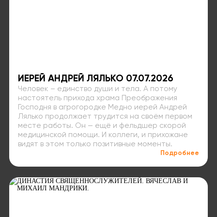
ИЕРЕЙ АНДРЕЙ ЛЯЛЬКО 07.07.2026
Человек – единство души и тела. А потому
настоятель прихода храма Преображения
Господня в агрогородке Медно иерей Андрей
Лялько продолжает трудится на своём первом
месте работы. Он — ещё и фельдшер скорой
медицинской помощи. И коллеги, и прихожане
видят в этом только позитивные моменты.
Подробнее