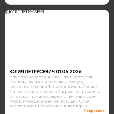
ЮЛИЯ ПЕТРУСЕВИЧ 01.06.2026
Мама троих детей. А ещё Юлия Петрусевич —
единомышленник и помощник супругу,
настоятелю храма Тихвинской иконы Божией
Матери в Бресте иерею Андрею Петрусевичу.
О том, как пришла к вере и в чём видит своё
главное предназначение, матушка Юлия
рассказывает в программе «Свет веры».
Подробнее