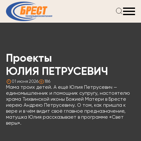
Главная
Новости
Проекты
Телепрограмма
Проекты
Реклама
О компании
ЮЛИЯ ПЕТРУСЕВИЧ
01 июня 2026
186
Мама троих детей. А ещё Юлия Петрусевич —
единомышленник и помощник супругу, настоятелю
храма Тихвинской иконы Божией Матери в Бресте
иерею Андрею Петрусевичу. О том, как пришла к
вере и в чём видит своё главное предназначение,
матушка Юлия рассказывает в программе «Свет
веры».