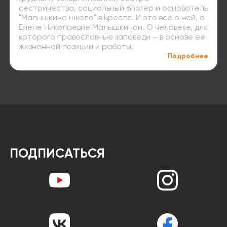
сестричества, социальный блогер и основатель
"Малышкина школа" в Бресте. И это всё о ней, о
Елене Николаевне Малышкиной. О человеке, для
которого православные заповеди – в основе её
жизненной позиции и работы.
Подробнее
ПОДПИСАТЬСЯ