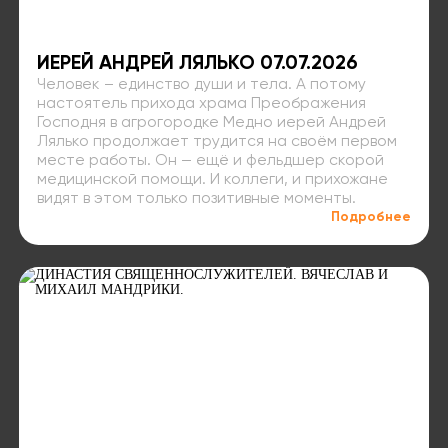
ИЕРЕЙ АНДРЕЙ ЛЯЛЬКО 07.07.2026
Человек – единство души и тела. А потому
настоятель прихода храма Преображения
Господня в агрогородке Медно иерей Андрей
Лялько продолжает трудится на своём первом
месте работы. Он — ещё и фельдшер скорой
медицинской помощи. И коллеги, и прихожане
видят в этом только позитивные моменты.
Подробнее