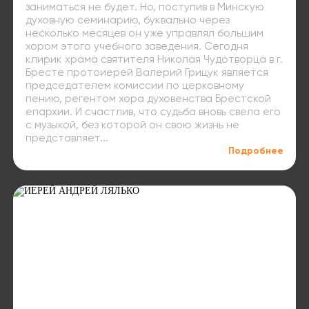
заниматься не будет. Но, поступив в Минскую
духовную семинарию, буквально через
несколько месяцев он уже управлял большим
хором этого учебного заведения. Сегодня
клирик храма святителя Николая Чудотворца в г.
Бресте протоиерей Валерий Грицук является
председателем комиссии по церковному
пению, регентом хора духовенства Брестской
епархии. И счастлив, что судьба вновь свела его
с музыкой, без которой он свою жизнь не
представляет...
Подробнее