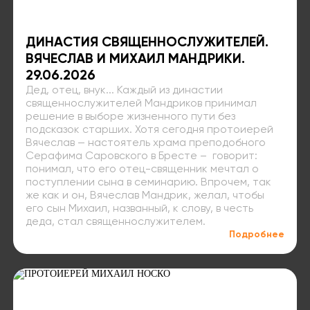
ДИНАСТИЯ СВЯЩЕННОСЛУЖИТЕЛЕЙ.
ВЯЧЕСЛАВ И МИХАИЛ МАНДРИКИ.
29.06.2026
Дед, отец, внук... Каждый из династии
священнослужителей Мандриков принимал
решение в выборе жизненного пути без
подсказок старших. Хотя сегодня протоиерей
Вячеслав — настоятель храма преподобного
Серафима Саровского в Бресте – говорит:
понимал, что его отец-священник мечтал о
поступлении сына в семинарию. Впрочем, так
же как и он, Вячеслав Мандрик, желал, чтобы
его сын Михаил, названный, к слову, в честь
деда, стал священнослужителем.
Подробнее