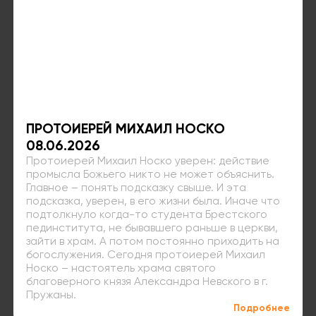
ПРОТОИЕРЕЙ МИХАИЛ НОСКО
08.06.2026
Протоиерей Михаил Носко уверен: действие
промысла Божьего никто не может объяснить.
Главное – понять подсказку свыше. И эта
подсказка, уверен, в его жизни была. Иначе что
подтолкнуло когда-то студента Брестского
пединститута, не бывавшего раньше в церкви,
зайти в храм. А потом постоянно приходить на
богослужения. Сегодня протоиерей Михаил
Носко – настоятель храма святого
благоверного князя Александра Невского в г.
Пружаны.
Подробнее