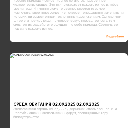
Красота природы - самое главное богатство, подаренное
человечеству свыше. Это то, что окружает каждого из нас в любое
время года. И именно в смене сезонов кроется то самое
исключительное перерождение, которое неподвластно изменить ни
истории, ни современным техногенным достижениям. Однако, чем
шире эти ноу-хау входят в человеческую повседневность, тем
сильнее их воздействие ощущает на себе природа. Сберечь ее
под силу каждому из нас.
Подробнее
СРЕДА ОБИТАНИЯ 02.09.2025 02.09.2025
Экологов всей страны объединил Дзержинск. Здесь прошёл 18-й
Республиканский экологический форум, посвящённый Году
благоустройства.