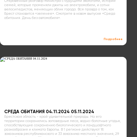
Откровенный разговор министра с будущими экологами, истории
семей, которые променяли джипы на электромобили, и сотни
велосипедистов, меняющих облик города. Вся правда о том, как
Брест становится «зеленее». Смотрите в новом выпуске «Среда
обитания. День без автомобиля».
Подробнее
СРЕДА ОБИТАНИЯ 04.11.2024 05.11.2024
Брестская область - край удивительной природы. На его
территории сохранились заповедные леса, водно-болотные угодья,
способствующие сохранению биологического и ландшафтного
разнообразия и климата Европы. В 1 регионе действуют 18
заказников республиканского и 33 заказника местного значения, 29