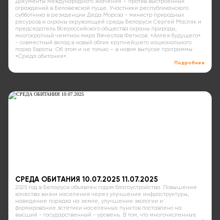
Документы международного значения – против выстроенных
ограждений в Беловежской пуще. Участники республиканского
субботника в резиденции Деда Мороза - министр природных
ресурсов и охраны окружающей среды Беларуси Сергей Масляк и
председатель Всероссийского общества охраны природы,
многократный чемпион мира Вячеслав Фетисов. «Аллея будущего»
- совместный вклад в новый облик крупнейшего национального
парка Европы. Об этом и не только – в новом выпуске программы
«Среда обитания».
Подробнее
СРЕДА ОБИТАНИЯ 10.07.2025 11.07.2025
2025 год в Беларуси объявлен годом благоустройства. Повышение
качества жизни населения через улучшение инфраструктуры,
наведение порядка на земле, улучшение экологии и
формирование эстетики населенных пунктов поставлено на
высший - государственный - уровень. В том, что многочисленные