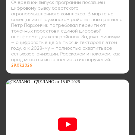
Очередной выпуск программы посвящён
цифровому рывку брестского
агропромышленного комплекса. В марте на
совещании в Пружанском районе глава региона
Пётр Пархомчик потребовал перейти от
точечных проектов к единой цифровой
платформе для всех районов. Задача-минимум
— оцифровать ещё 54 тысячи гектаров в этом
году, а к 2028-му — полностью охватить все
сельхозорганизации. Расскажем и покажем, как
продвигается исполнение этих поручений.
29.07.2026