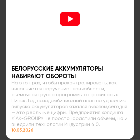
БЕЛОРУССКИЕ АККУМУЛЯТОРЫ
НАБИРАЮТ ОБОРОТЫ
На этот раз, чтобы проконтролировать, как
выполняется поручение главыобласти,
съёмочная группа программы отправилась в
Пинск. Год назадамбициозный план по удвоению
выпуска аккумуляторов казался вызовом,сегодня
— это реальные цифры. Предприятия холдинга
«1AK-GROUP» не простонарастили объемы, но и
внедрили технологии Индустрии 4.0.
18.03.2026