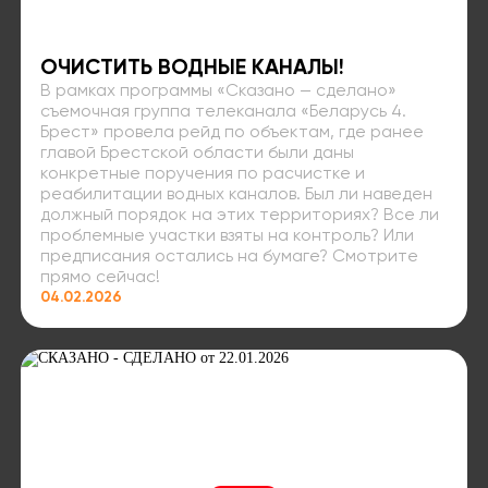
ОЧИСТИТЬ ВОДНЫЕ КАНАЛЫ!
В рамках программы «Сказано — сделано»
съемочная группа телеканала «Беларусь 4.
Брест» провела рейд по объектам, где ранее
главой Брестской области были даны
конкретные поручения по расчистке и
реабилитации водных каналов. Был ли наведен
должный порядок на этих территориях? Все ли
проблемные участки взяты на контроль? Или
предписания остались на бумаге? Смотрите
прямо сейчас!
04.02.2026