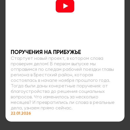
ПОРУЧЕНИЯ НА ПРИБУЖЬЕ
Стартует новый проект, в котором слова
проверим делом! В первом выпуске мы
отправимся по следам рабочей поездки главы
региона в Брестский район, которая
состоялась в начале ноября прошлого года.
Тогда были даны конкретные поручения: от
благоустройства до решения социальных
вопросов. Что изменилось за несколько
месяцев? И превратились ли слова в реальные
дела, узнаем прямо сейчас.
22.01.2026