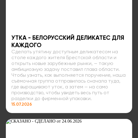
УТКА - БЕЛОРУССКИЙ ДЕЛИКАТЕС ДЛЯ
КАЖДОГО
Сделать утятину доступным деликатесом на
столе каждого жителя Брестской области и
открыть новые зарубежные рынки, — такую
амбициозную задачу поставил глава области.
Чтобы узнать, как выполняется поручение, наша
съёмочная группа отправилась сначала туда,
где выращивают уток, а затем — на само
производство, чтобы увидеть весь путь от
разделки до фирменной упаковки.
15.07.2026