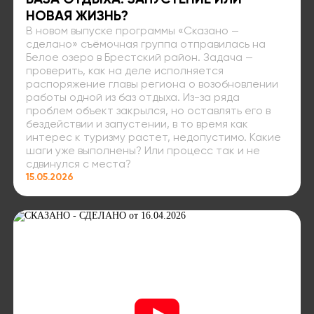
НОВАЯ ЖИЗНЬ?
В новом выпуске программы «Сказано —
сделано» съёмочная группа отправилась на
Белое озеро в Брестский район. Задача —
проверить, как на деле исполняется
распоряжение главы региона о возобновлении
работы одной из баз отдыха. Из-за ряда
проблем объект закрылся, но оставлять его в
бездействии и запустении, в то время как
интерес к туризму растет, недопустимо. Какие
шаги уже выполнены? Или процесс так и не
сдвинулся с места?
15.05.2026