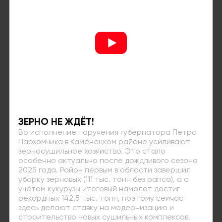
ЗЕРНО НЕ ЖДЁТ!
Во исполнение поручения губернатора Петра
Пархомчика в Каменецком районе усиливают
зерносушильное хозяйство. Это стало
особенно актуально после дождливого сезона
2025 года. Район первым в области завершил
уборку зерновых (111 тыс. тонн без рапса), а с
учётом кукурузы итоговый намолот достиг
рекордных 142,5 тыс. тонн, поэтому сейчас
здесь делают ставку на модернизацию и
строительство новых сушильных комплексов.