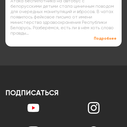
Атака беспилотника на автобус с
белорусскими детьми стала циничным поводом
для очередных манипуляций и вбросов. В чатах
появилось фейковое письмо от имени
министерства здравоохранения Республики
Беларусь. Разберёмся, есть ли в нём хоть слово
правды…
Подробнее
ПОДПИСАТЬСЯ