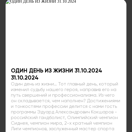
ОДИН ДЕНЬ ИЗ ЖИЗНИ 31.10.2024
31.10.2024
Один день из жизни… Тот главный день, который
изменил судьбу нашего героя, направив его на
путь свершений и профессионализма. Из чего
он складывается, чем наполнен? Достижениями
и тонкостями профессии делится с нами гость
программы Эдуард Александрович Кокшаров -
российский гандболист, Олимпийский чемпион
Сиднея, чемпион мира, 2-х кратный чемпион
Лиги чемпионов, заслуженный мастер спорта