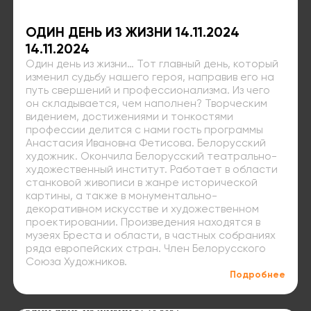
ОДИН ДЕНЬ ИЗ ЖИЗНИ 14.11.2024
14.11.2024
Один день из жизни… Тот главный день, который
изменил судьбу нашего героя, направив его на
путь свершений и профессионализма. Из чего
он складывается, чем наполнен? Творческим
видением, достижениями и тонкостями
профессии делится с нами гость программы
Анастасия Ивановна Фетисова. Белорусский
художник. Окончила Белорусский театрально-
художественный институт. Работает в области
станковой живописи в жанре исторической
картины, а также в монументально-
декоративном искусстве и художественном
проектировании. Произведения находятся в
музеях Бреста и области, в частных собраниях
ряда европейских стран. Член Белорусского
Союза Художников.
Подробнее