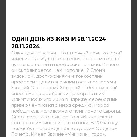
ОДИН ДЕНЬ ИЗ ЖИЗНИ 28.11.2024
28.11.2024
Один день из жизни… Тот главный день, который
изменил судьбу нашего героя, направив его на
путь свершений и профессионализма. Из чего
он складывается, чем наполнен? Своим
видением, достижениями и тонкостями
профессии делится с нами гость программы
Евгений Степанович Золотой — белорусский
спортсмен, серебряный призёр летних
Олимпийских игр 2024 в Париже, серебряный
призер чемпионата мира среди юниоров,
победитель молодежного чемпионата Европы.
Спортсмен-инструктор Республиканского
центра олимпийской подготовки. В 2024 году
также был награждён белорусским Орденом
Почёта. Имеет Звание «Минчанин года».