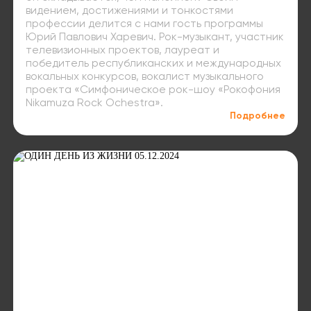
видением, достижениями и тонкостями
профессии делится с нами гость программы
Юрий Павлович Харевич. Рок-музыкант, участник
телевизионных проектов, лауреат и
победитель республиканских и международных
вокальных конкурсов, вокалист музыкального
проекта «Симфоническое рок-шоу «Рокофония
Nikamuza Rock Ochestra».
Подробнее