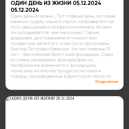
ОДИН ДЕНЬ ИЗ ЖИЗНИ 05.12.2024
05.12.2024
Один день из жизни… Тот главный день, который
изменил судьбу нашего героя, направив его на
путь свершений и профессионализма. Из чего
он складывается, чем наполнен? Своим
видением, достижениями и тонкостями
профессии делится с нами гость программы
Виктор Петрович Кирисюк. На протяжении 15
лет - бессменный Брестский фонарщик. Один
из самых узнаваемых брендов Бреста.
Изображения знаменитого фонарщика
нанесены на многие продукты питания и
товары, произведенные в Брестской области.
Подробнее