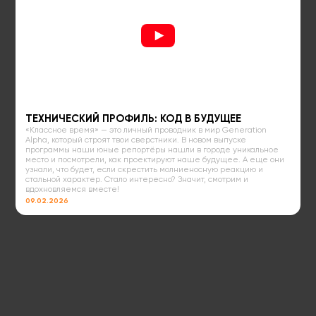
ТЕХНИЧЕСКИЙ ПРОФИЛЬ: КОД В БУДУЩЕЕ
«Классное время» — это личный проводник в мир Generation
Alpha, который строят твои сверстники. В новом выпуске
программы наши юные репортёры нашли в городе уникальное
место и посмотрели, как проектируют наше будущее. А еще они
узнали, что будет, если скрестить молниеносную реакцию и
стальной характер. Стало интересно? Значит, смотрим и
вдохновляемся вместе!
09.02.2026