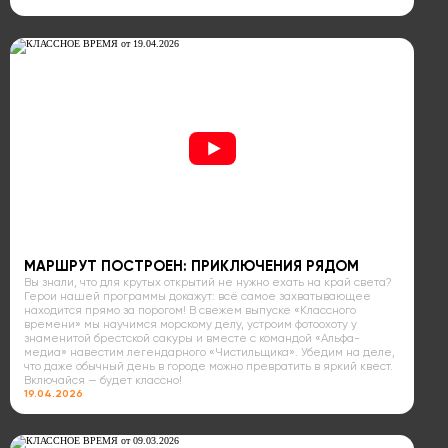
МАРШРУТ ПОСТРОЕН: ПРИКЛЮЧЕНИЯ РЯДОМ
Вы знали, что для крутых открытий не нужно ехать на край света?
Герои нашей программы докажут: всё самое захватывающее
находится прямо за порогом! В свежем выпуске «Классного
времени» мы научимся морскому делу, устроим фотоохоту у
знаменитой брестской сакуры и вместе с командой «Альфа-
медиа» навестим легендарного «Чистильщика». Убедим на деле,
что даже обычный день в городе можно превратить в яркий квест.
Включайся — будет классно!
19.04.2026