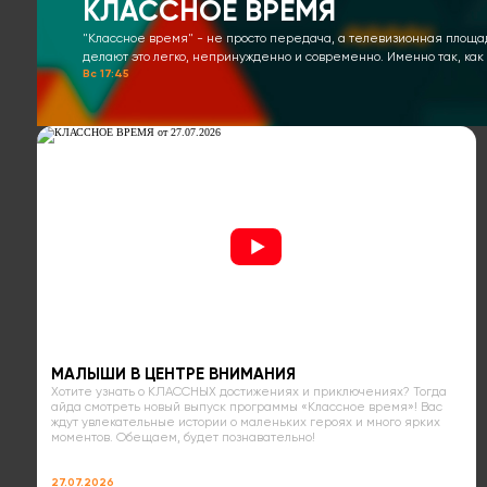
КЛАССНОЕ ВРЕМЯ
"Классное время" - не просто передача, а телевизионная площа
делают это легко, непринужденно и современно. Именно так, как 
Вс 17:45
МАЛЫШИ В ЦЕНТРЕ ВНИМАНИЯ
Хотите узнать о КЛАССНЫХ достижениях и приключениях? Тогда
айда смотреть новый выпуск программы «Классное время»! Вас
ждут увлекательные истории о маленьких героях и много ярких
моментов. Обещаем, будет познавательно!
27.07.2026