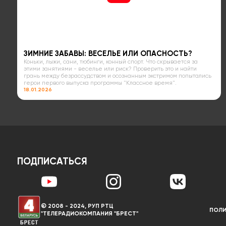
ЗИМНИЕ ЗАБАВЫ: ВЕСЕЛЬЕ ИЛИ ОПАСНОСТЬ?
Коньки, лыжи, сани, тюбинги, конный спорт. Что скрывается за
этими занятиями - веселье или риск? Проверить это и найти
грань между безрассудством и осознанным экстримом попытались
герои первого выпуска программы "Классное время".
18.01.2026
ПОДПИСАТЬСЯ
© 2008 - 2024, РУП РТЦ
ПОЛИ
"ТЕЛЕРАДИОКОМПАНИЯ "БРЕСТ"