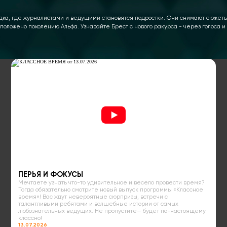
дка, где журналистами и ведущими становятся подростки. Они снимают сюжеты 
положено поколению Альфа. Узнавайте Брест с нового ракурса - через голоса 
ПЕРЬЯ И ФОКУСЫ
Мечтаете узнать что-то удивительное и весело провести время?
Тогда обязательно смотрите новый выпуск программы «Классное
время»! Вас ждут невероятные сюрпризы, встречи с
талантливыми ребятами и волшебные истории от самых
любознательных ведущих. Не пропустите— будет по-настоящему
классно!
13.07.2026