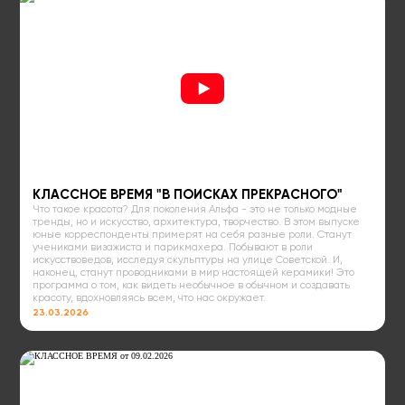
КЛАССНОЕ ВРЕМЯ "В ПОИСКАХ ПРЕКРАСНОГО"
Что такое красота? Для поколения Альфа - это не только модные
тренды, но и искусство, архитектура, творчество. В этом выпуске
юные корреспонденты примерят на себя разные роли. Станут
учениками визажиста и парикмахера. Побывают в роли
искусствоведов, исследуя скульптуры на улице Советской. И,
наконец, станут проводниками в мир настоящей керамики! Это
программа о том, как видеть необычное в обычном и создавать
красоту, вдохновляясь всем, что нас окружает.
23.03.2026