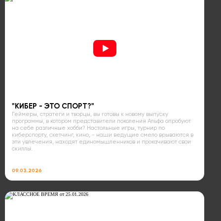
"КИБЕР - ЭТО СПОРТ?"
Геймеры, стратеги и творцы, вы готовы к новому выпуску
программы, в котором представители поколения Альфа опробуют
на себе различные хобби? Настольные игры, турнир по
киберспорту, скетчинг, кино, - наши ведущие смело врываются в
эти увлечения, находят единомышленников и прокачивают свои
скиллы.
09.03.2026