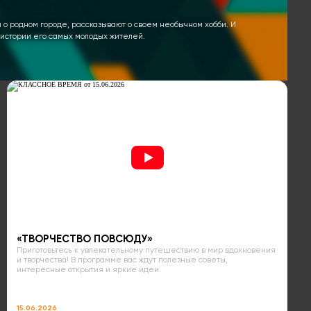
о родном городе, рассказывают о своем необычном хобби. И
и истории его самых молодых жителей.
«ТВОРЧЕСТВО ПОВСЮДУ»
Приготовьтесь к увлекательному путешествию в мир вдохновения
и творчества! В программе вас ждут полезные советы,
интересные открытия и яркие идеи.
15.06.2026