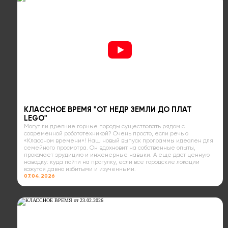
КЛАССНОЕ ВРЕМЯ "ОТ НЕДР ЗЕМЛИ ДО ПЛАТ
LEGO"
Могут ли древние горные породы существовать рядом с
современной робототехникой? Очень просто, если речь о
«Классном времени»! Наш новый выпуск программы идеален для
семейного просмотра. Он вдохновит на собственные опыты,
прокачает эрудицию и инженерные навыки. А еще даст ценную
наводку: куда пойти на прогулку, если все городские локации
кажутся давно избитыми и изученными.
07.04.2026