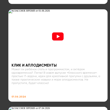
КЛИК И АПЛОДИСМЕНТЫ
Может ли ребёнок стать и программистом, и актёром
одновременно? Легко! В новом выпуске «Классного времени»:
простые IT‑задачи, идеи для креативной прогулки с друзьями, а
также практические навыки и море аплодисментов. Не
пропустите, будет классно!
01.06.2026