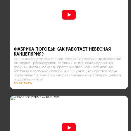
ФАБРИКА ПОГОДЫ: КАК РАБОТАЕТ НЕБЕСНАЯ
КАНЦЕЛЯРИЯ?
Юные исследователи спешат поделиться классными новостями!
Им удалось расшифровать загадочные польские надписи на
зданиях, постичь секреты брестских двориков и побывать на
настоящей «фабрике» погоды. А еще узнать, как простой обруч
превращается в инструмент для создания шоу. Смотрим, учимся
и вдохновляемся!
23.02.2026