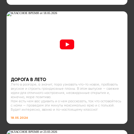
ДОРОГА В ЛЕТО
Лето в разгаре, а значит, пора узнавать что-то новое, пробовать
вкусное и строить грандиозные планы. В этом выпуске — свежие
идеи для отличного настроения, неожиданные открытия и,
конечно, море позитива.
Нам есть чем вас удивить и о чем рассказать, так что оставайтесь
с нами — проведем эти минуты максимально ярко и с пользой.
Будет интересно, звонко и по-настоящему классно!
18.05.2026