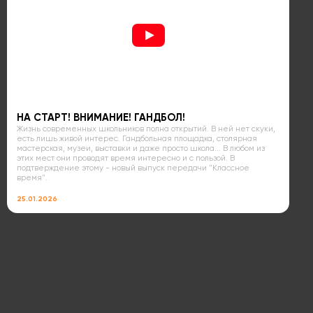
НА СТАРТ! ВНИМАНИЕ! ГАНДБОЛ!
Жизнь современных школьников полна открытий. В ней нет скуки,
есть лишь живой интерес. Гандбольная площадка, столярная
мастерская, музеи, выставки и даже просто школа... В любом из
этих мест они проводят время интересно и с пользой. В
подтверждение этому - новый выпуск передачи "Классное
время".
25.01.2026