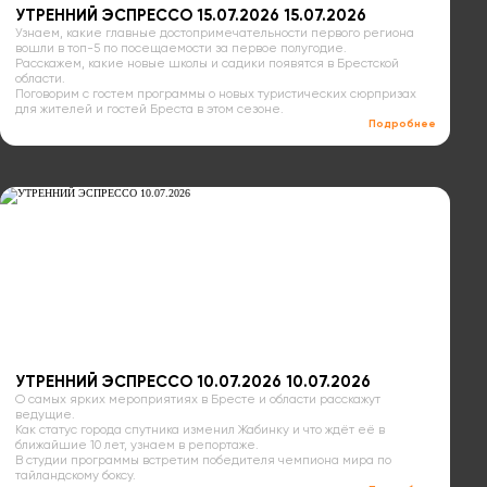
УТРЕННИЙ ЭСПРЕССО 15.07.2026 15.07.2026
Узнаем, какие главные достопримечательности первого региона
вошли в топ-5 по посещаемости за первое полугодие.
Расскажем, какие новые школы и садики появятся в Брестской
области.
Поговорим с гостем программы о новых туристических сюрпризах
для жителей и гостей Бреста в этом сезоне.
Подробнее
УТРЕННИЙ ЭСПРЕССО 10.07.2026 10.07.2026
О самых ярких мероприятиях в Бресте и области расскажут
ведущие.
Как статус города спутника изменил Жабинку и что ждёт её в
ближайшие 10 лет, узнаем в репортаже.
В студии программы встретим победителя чемпиона мира по
тайландскому боксу.