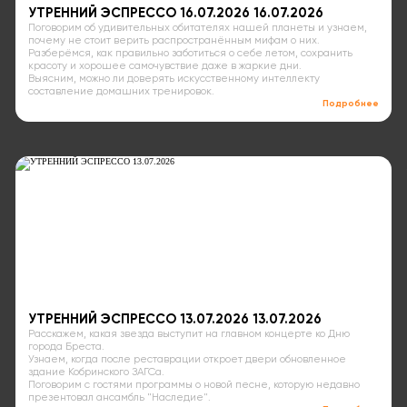
УТРЕННИЙ ЭСПРЕССО 16.07.2026 16.07.2026
Поговорим об удивительных обитателях нашей планеты и узнаем,
почему не стоит верить распространённым мифам о них.
Разберёмся, как правильно заботиться о себе летом, сохранить
красоту и хорошее самочувствие даже в жаркие дни.
Выясним, можно ли доверять искусственному интеллекту
составление домашних тренировок.
Подробнее
УТРЕННИЙ ЭСПРЕССО 13.07.2026 13.07.2026
Расскажем, какая звезда выступит на главном концерте ко Дню
города Бреста.
Узнаем, когда после реставрации откроет двери обновленное
здание Кобринского ЗАГСа.
Поговорим с гостями программы о новой песне, которую недавно
презентовал ансамбль "Наследие".