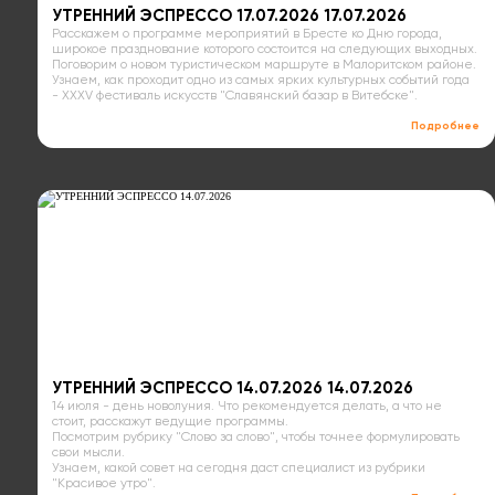
УТРЕННИЙ ЭСПРЕССО 17.07.2026 17.07.2026
Расскажем о программе мероприятий в Бресте ко Дню города,
широкое празднование которого состоится на следующих выходных.
Поговорим о новом туристическом маршруте в Малоритском районе.
Узнаем, как проходит одно из самых ярких культурных событий года
- XXXV фестиваль искусств "Славянский базар в Витебске".
Подробнее
УТРЕННИЙ ЭСПРЕССО 14.07.2026 14.07.2026
14 июля - день новолуния. Что рекомендуется делать, а что не
стоит, расскажут ведущие программы.
Посмотрим рубрику "Слово за слово", чтобы точнее формулировать
свои мысли.
Узнаем, какой совет на сегодня даст специалист из рубрики
"Красивое утро".