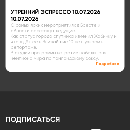
УТРЕННИЙ ЭСПРЕССО 10.07.2026
10.07.2026
О самых ярких мероприятиях в Бресте и
области расскажут ведущие.
Как статус города спутника изменил Жабинку и
что ждёт её в ближайшие 10 лет, узнаем в
репортаже.
В студии программы встретим победителя
чемпиона мира по тайландскому боксу.
Подробнее
ПОДПИСАТЬСЯ