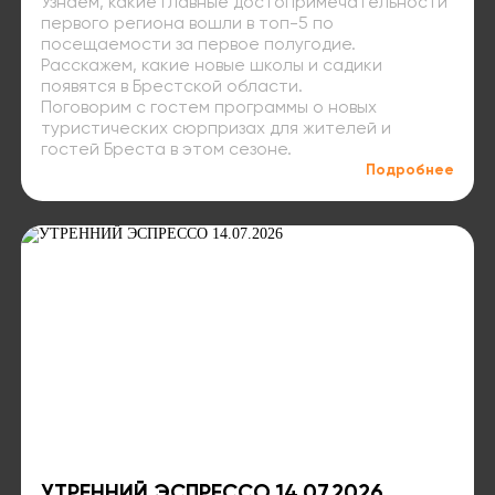
Узнаем, какие главные достопримечательности
первого региона вошли в топ-5 по
посещаемости за первое полугодие.
Расскажем, какие новые школы и садики
появятся в Брестской области.
Поговорим с гостем программы о новых
туристических сюрпризах для жителей и
гостей Бреста в этом сезоне.
Подробнее
УТРЕННИЙ ЭСПРЕССО 14.07.2026