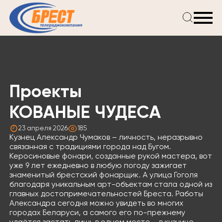
Главная
Новости
Проекты
Телепрограмма
Проекты
Реклама
О компании
КОВАНЫЕ ЧУДЕСА
23 апреля 2026
185
Кузнец Александр Чумаков – личность, неразрывно
связанная с традициями города над Бугом.
Керосиновые фонари, созданные рукой мастера, вот
уже 9 лет ежедневно в любую погоду зажигает
знаменитый брестский фонарщик. А улица Гоголя
благодаря уникальным арт-объектам стала одной из
главных достопримечательностей Бреста. Работы
Александра сегодня можно увидеть во многих
городах Беларуси, а самого его по-прежнему