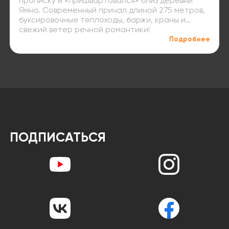
прописку и «пришвартовался» близ деревни
Ямно. Современный причал длиной 275 метров,
буксировочные теплоходы, баржи, краны и…
свежий ветер речной романтики!
Подробнее
ПОДПИСАТЬСЯ