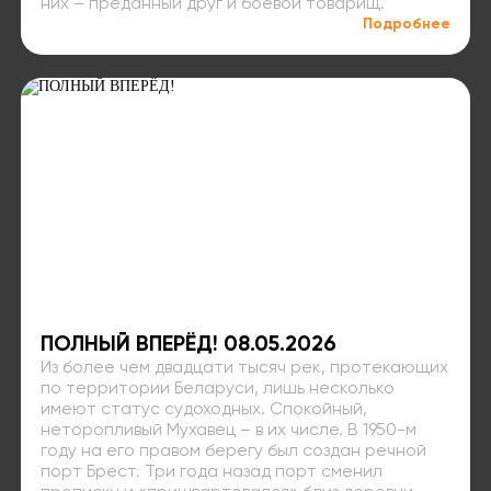
них – преданный друг и боевой товарищ.
Подробнее
ПОЛНЫЙ ВПЕРЁД! 08.05.2026
Из более чем двадцати тысяч рек, протекающих
по территории Беларуси, лишь несколько
имеют статус судоходных. Спокойный,
неторопливый Мухавец – в их числе. В 1950-м
году на его правом берегу был создан речной
порт Брест. Три года назад порт сменил