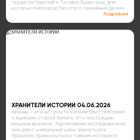
трудятся Николай и Татьяна Бурштыны, для
которых пчеловодство стало семейным делом.
Подробнее
ХРАНИТЕЛИ ИСТОРИИ 04.06.2026
Архивы — это не просто километры стеллажей
с ящиками старой бумаги. Это настоящие
машины времени. Терпеливому исследователю
они дают уникальный шанс вернуться в
прошлое, прикоснуться к тайнам истории и