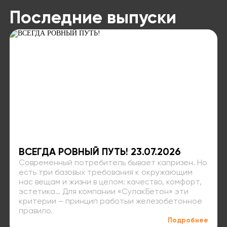
Последние выпуски
ВСЕГДА РОВНЫЙ ПУТЬ! 23.07.2026
Современный потребитель бывает капризен. Но
есть три базовых требования к окружающим
нас вещам и жизни в целом: качество, комфорт,
эстетика… Для компании «СулакБетон» эти
критерии – принцип работыи железобетонное
правило.
Подробнее