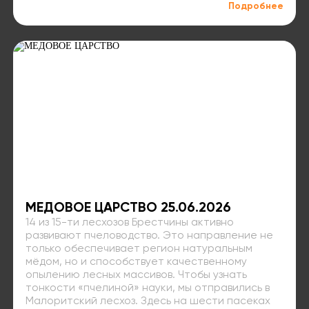
Подробнее
МЕДОВОЕ ЦАРСТВО 25.06.2026
14 из 15-ти лесхозов Брестчины активно
развивают пчеловодство. Это направление не
только обеспечивает регион натуральным
мёдом, но и способствует качественному
опылению лесных массивов. Чтобы узнать
тонкости «пчелиной» науки, мы отправились в
Малоритский лесхоз. Здесь на шести пасеках