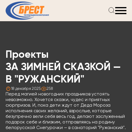
Главная
Новости
Проекты
Телепрограмма
Проекты
Реклама
О компании
ЗА ЗИМНЕЙ СКАЗКОЙ —
В "РУЖАНСКИЙ"
18 декабря 2025
258
Перед магией новогодних праздников устоять
невозможно. Хочется сказки, чудес и приятных
сюрпризов. И, пока дети ждут от Деда Мороза
исполнения своих желаний, взрослые, которые
безупречно вели себя весь год, делают заслуженный
подарок себе и близким, отправляясь на родину
белорусской Снегурочки — в санаторий "Ружанский".