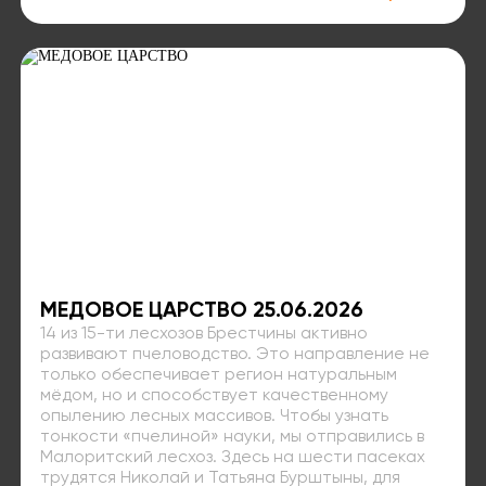
МЕДОВОЕ ЦАРСТВО 25.06.2026
14 из 15-ти лесхозов Брестчины активно
развивают пчеловодство. Это направление не
только обеспечивает регион натуральным
мёдом, но и способствует качественному
опылению лесных массивов. Чтобы узнать
тонкости «пчелиной» науки, мы отправились в
Малоритский лесхоз. Здесь на шести пасеках
трудятся Николай и Татьяна Бурштыны, для