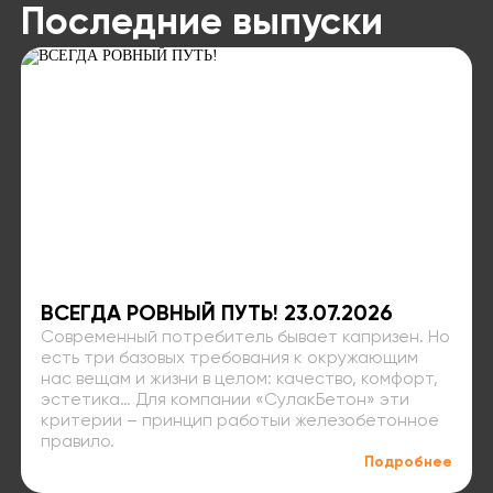
Последние выпуски
ВСЕГДА РОВНЫЙ ПУТЬ! 23.07.2026
Современный потребитель бывает капризен. Но
есть три базовых требования к окружающим
нас вещам и жизни в целом: качество, комфорт,
эстетика… Для компании «СулакБетон» эти
критерии – принцип работыи железобетонное
правило.
Подробнее