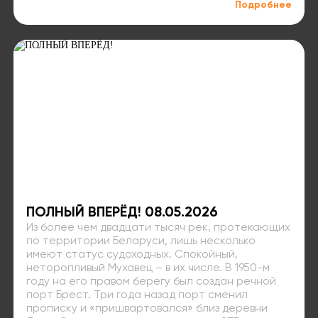
Подробнее
ПОЛНЫЙ ВПЕРЁД! 08.05.2026
Из более чем двадцати тысяч рек, протекающих
по территории Беларуси, лишь несколько
имеют статус судоходных. Спокойный,
неторопливый Мухавец – в их числе. В 1950-м
году на его правом берегу был создан речной
порт Брест. Три года назад порт сменил
прописку и «пришвартовался» близ деревни