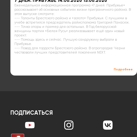
7 ДНЕЙ. ПРИБУЖЬЕ 14.06.2026 15.06.2026
Еженедельная информационная программа «7 дней. Прибужье»
рассказывает об основных событиях жизни приграничного района. В
этом выпуске смотрите:
--- Таланты Брестского района и «золото» Прибужья. С лучшими в
учебе встретился председатель райисполкома Григорий Панасюк.
--- Точка опоры и пример для остальных. В Год белорусской
женщины партия «Белая Русь» реализовывает ещё один новый
проект.
--- Помощь здесь и сейчас. Лучшую сандружину выбрали в
Прибужье.
--- Повод для гордости Брестского района. В агрогородке Черни
чествовали лучших представителей поколения NEXT.
Подробнее
ПОДПИСАТЬСЯ