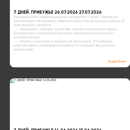
7 ДНЕЙ. ПРИБУЖЬЕ 26.07.2026 27.07.2026
Еженедельная информационная программа «7 дней. Прибужье»
рассказывает об основных событиях жизни приграничного района. В
этом выпуске смотрите:
--- Экономика, сельское хозяйство, туризм и социальная сфера.
Белорусский и российский регионы подписали соглашение о
сотрудничестве.
--- Память о прошлом и гордость за настоящее. В Прибужье
отметили День освобождения района от немецко-фашистских
захватчиков.
Подробнее