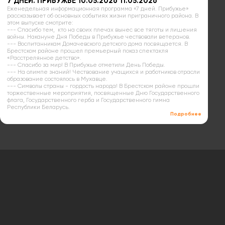
7 ДНЕЙ. ПРИБУЖЬЕ 10.05.2026 11.05.2026
Еженедельная информационная программа «7 дней. Прибужье»
рассказывает об основных событиях жизни приграничного района. В
этом выпуске смотрите:
--- Спасибо тем, кто на своих плечах вынес все тяготы и лишения
войны. Накануне Дня Победы в Прибужье чествовали ветеранов.
--- Воспитанникам Домачевского детского дома посвящается. В
Брестском районе прошел премьерный показ спектакля
«Расстрелянное детство».
--- Спасибо за мир! В Прибужье отметили День Победы.
--- На олимпе знаний! Чествование учащихся и работников отрасли
образование состоялось в Мухавце.
--- Символы страны - гордость народа! В Брестском районе прошли
торжественные мероприятия, посвященные Дню Государственного
флага, Государственного герба и Государственного гимна
Республики Беларусь.
Подробнее