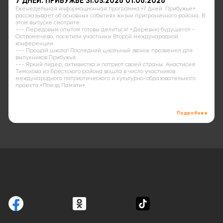
7 ДНЕЙ. ПРИБУЖЬЕ 31.05.2026 01.06.2026
Еженедельная информационная программа «7 дней. Прибужье»
рассказывает об основных событиях жизни приграничного района. В
этом выпуске смотрите:
--- Передовым опытом готовы делиться! «Деревню будущего» -
Остромечево, посетили участники Второй международной
конференции.
--- Прощай школа! Последний школьный звонок прозвенел для
выпукников Прибужья.
--- Яркий лидер, активистка и патриот своей страны. Анастисия
Тимохова из Брестского района вошла в число участников
международного патриотического и культурно-образовательного
проекта «Поезд Памяти».
Подробнее