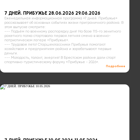
7 ДНЕЙ. ПРИБУЖЬЕ 28.06.2026 29.06.2026
Еженедельная информационная программа «7 дней. Прибужье»
рассказывает об основных событиях жизни приграничного района. В
этом выпуске смотрите:
--- Подъём по военному распорядку дня! На базе 115-го зенитного
ракетного полка стартовала первая летняя смена в военно-
патриотическом лагере «Прибужье».
--- Трудовое лето! Старшеклассники Прибужья помогают
хозяйствам и предприятиям района и зарабатывают первые
деньги.
--- Молодость, талант, энергия! В Брестском районе дали старт
спортивно-туристическому форуму «Прибужье - 2026».
Подробнее