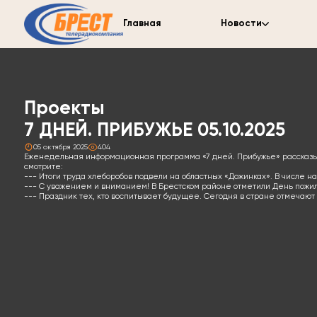
Главная
Новости
Проекты
7 ДНЕЙ. ПРИБУЖЬЕ 05.10.2025
05 октября 2025
404
Еженедельная информационная программа «7 дней. Прибужье» рассказыв
смотрите:
--- Итоги труда хлеборобов подвели на областных «Дожинках». В числе 
--- С уважением и вниманием! В Брестском районе отметили День пожи
--- Праздник тех, кто воспитывает будущее. Сегодня в стране отмечают