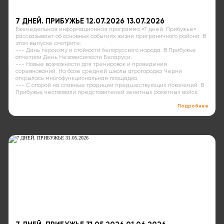
7 ДНЕЙ. ПРИБУЖЬЕ 12.07.2026 13.07.2026
Еженедельная информационная программа «7 дней. Прибужье»
рассказывает об основных событиях жизни приграничного района. В
этом выпуске смотрите:
--- Дань героизму и стойкости белорусского народа. В Прибужье
отметили День Независимости Беларуси.
--- Новые возможности для тренировок и проведения
соревнований. На базе средней школы агрогородка Черни
открылась многофункциональная площадка.
--- С опорой на славные традиции предшествующих поколений. В
Прибужье чествовали представителей зенитных ракетных войск.
Подробнее