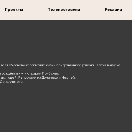
Проекты
Телепрограмма
Реклама
ает об основных событиях жизни приграничного района. В этом выпуске
награждённых – и аграрии Прибужья.
лых людей. Репортажи из Домачево и Черней.
 День учителя.