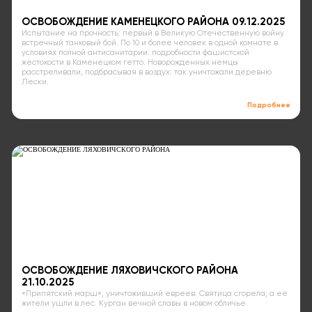
ОСВОБОЖДЕНИЕ КАМЕНЕЦКОГО РАЙОНА 09.12.2025
Испытание на прочность: первый в Великую Отечественную войну
встречный танковый бой. По 10 и более человек в одной комнате в
условиях полной антисанитарии: подробности фашистской
жестокости в Каменецком гетто. Новорожденных немцы
расстреливали, подбрасывая в воздух: так уничтожали деревню
Лески.
Подробнее
ОСВОБОЖДЕНИЕ ЛЯХОВИЧСКОГО РАЙОНА
21.10.2025
«Припятский марш», уничтоживший евреев. Святица сгорела, а ее
жители ушли в лес. Курган вечной славы в новом обличье.