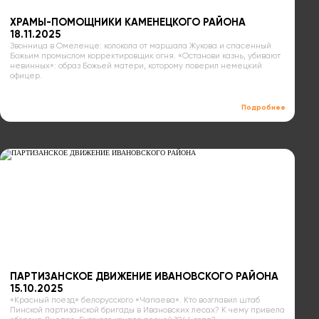
ХРАМЫ-ПОМОЩНИКИ КАМЕНЕЦКОГО РАЙОНА
18.11.2025
Звонница в Омеленце: колокола от маршала Жукова и спасенный
Божьим промыслом корректировщик огня. «Останови казнь, убивают
невинных»: образ Божьей матери, которому поверил немецкий
офицер.
Подробнее
ПАРТИЗАНСКОЕ ДВИЖЕНИЕ ИВАНОВСКОГО РАЙОНА
15.10.2025
«Красный поезд» белорусского «Чапаева». Кто возглавил штаб
Пинской партизанской бригады в Ивановских лесах? К чему привела