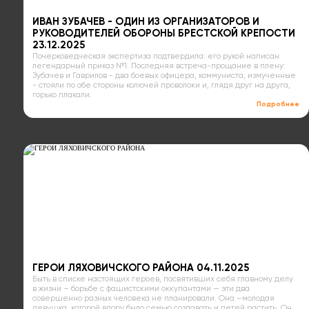
ИВАН ЗУБАЧЕВ - ОДИН ИЗ ОРГАНИЗАТОРОВ И
РУКОВОДИТЕЛЕЙ ОБОРОНЫ БРЕСТСКОЙ КРЕПОСТИ
23.12.2025
Почерковедческая экспертиза подтвердила: его рукой написан
легендарный приказ №1. Последняя встреча-прощание в плену:
Зубачев и Гаврилов - два боевых офицера, коммуниста, измученные
- стояли по обе стороны колючей проволоки и, глядя друг на друга,
горько плакали.
Подробнее
ГЕРОИ ЛЯХОВИЧСКОГО РАЙОНА 04.11.2025
Быть в списке настоящих героев, посвятивших себя главному делу
в жизни – борьбе с фашистскими оккупантами — эти два
совершенно разных человека не планировали. Она –молодая
девушка, которой впору было семью создавать и детей растить. Он