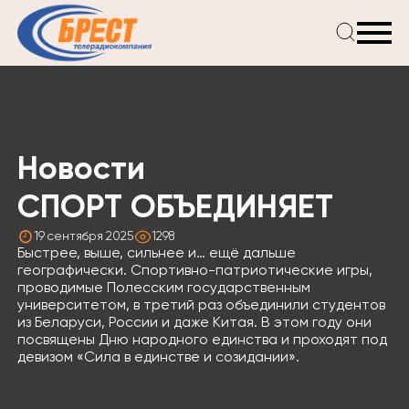
Главная
Новости
Проекты
Телепрограмма
Новости
Реклама
О компании
СПОРТ ОБЪЕДИНЯЕТ
19 сентября 2025
1298
Быстрее, выше, сильнее и… ещё дальше
географически. Спортивно-патриотические игры,
проводимые Полесским государственным
университетом, в третий раз объединили студентов
из Беларуси, России и даже Китая. В этом году они
посвящены Дню народного единства и проходят под
девизом «Сила в единстве и созидании».