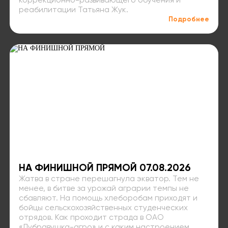
коррекционно-развивающего обучения и
реабилитации Татьяна Жук.
Подробнее
НА ФИНИШНОЙ ПРЯМОЙ 07.08.2026
Жатва в стране перешагнула экватор. Тем не
менее, в битве за урожай аграрии темпы не
сбавляют. На помощь хлеборобам приходят и
бойцы сельскохозяйственных студенческих
отрядов. Как проходит страда в ОАО
«Дубравушка-агро» и с каким настроением