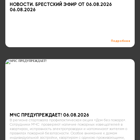
НОВОСТИ. БРЕСТСКИЙ ЭФИР ОТ 06.08.2026
06.08.2026
Подробнее
МЧС ПРЕДУПРЕЖДАЕТ! 06.08.2026
В регионе стартовала профилактическая акция «Дом без пожара».
Сотрудники МЧС проверяют наличие пожарных извещателей в
квартирах, исправность электропроводки и напоминают жителям о
правилах пожарной безопасности. Особое внимание к домам
индивидуальной застройки, квартирам с одиноко проживающими,