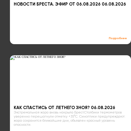
НОВОСТИ БРЕСТА. ЭФИР ОТ 06.08.2026 06.08.2026
Подробнее
КАК СПАСТИСЬ ОТ ЛЕТНЕГО ЗНОЯ? 06.08.2026
Экстремальная жара вновь накрыла Брест.Столбики термометров
уверенно перешагнули отметку +35°C. Синоптики предупреждают:
жара сохранится ближайшие дни, объявлен красный уровень
опасности.