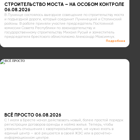
СТРОИТЕЛЬСТВО МОСТА – НА ОСОБОМ КОНТРОЛЕ
06.08.2026
В Лунинце состоялось выездное совещание по строительству моста
и подъездной дороги, который соединит Лунинецкий и Столинский
районы. В работе приняли участие председатель Постоянной
комиссии Совета Республики по законодательству и
государственному строительству Михаил Русый и заместитель
председателя брестского облисполкома Александр Максимчук.
Подробнее
ВСЁ ПРОСТО 06.08.2026
С 1 июля в Бресте начал действовать новый, более простой порядок
регистрации договоров аренды и найма жилья. Теперь, чтобы
узаконить отношения с квартиросъёмщиком, не нужно ехать в
единый центр — всё решается в своей ЖЭС или в расчётно-
информационном центре.