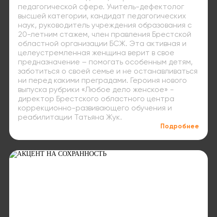
педагогической сфере. Учитель-дефектолог
высшей категории, кандидат педагогических
наук, руководитель учреждения образования с
20-летним стажем, член правления Брестской
областной организации БСЖ. Эта активная и
целеустремленная женщина верит в свое
предназначение – помогать особенным детям,
заботиться о своей семье и не останавливаться
ни перед какими преградами. Героиня нового
выпуска рубрики «Любое дело женское» -
директор Брестского областного центра
коррекционно-развивающего обучения и
реабилитации Татьяна Жук.
Подробнее