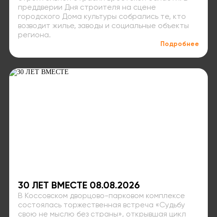
преддверии Дня строителя на сцене
городского Дома культуры собрались те, кто
возводит жилье, заводы и социальные объекты
региона.
Подробнее
30 ЛЕТ ВМЕСТЕ 08.08.2026
В Коссовском дворцово-парковом комплексе
состоялась торжественная встреча «Судьбу
свою не мыслю без страны», открывшая цикл