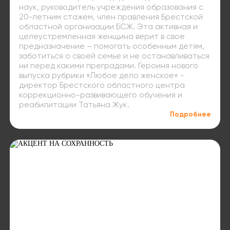
наук, руководитель учреждения образования с
20-летним стажем, член правления Брестской
областной организации БСЖ. Эта активная и
целеустремленная женщина верит в свое
предназначение – помогать особенным детям,
заботиться о своей семье и не останавливаться
ни перед какими преградами. Героиня нового
выпуска рубрики «Любое дело женское» -
директор Брестского областного центра
коррекционно-развивающего обучения и
реабилитации Татьяна Жук.
Подробнее