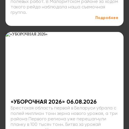
полевых работ. В Малоритском районе за ходом
такого рейда наблюдала наша съемочная
группа.
Подробнее
«УБОРОЧНАЯ 2026» 06.08.2026
Брестская область первой в Беларуси убрала с
полей миллион тонн зерна нового урожая, а три
района Первого региона уже перешагнули
планку в 100 тысяч тонн. Битва за урожай