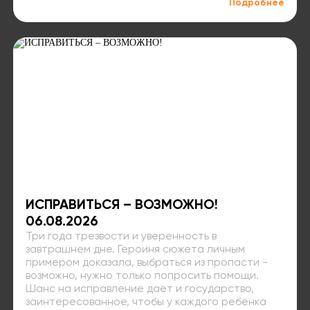
Подробнее
ИСПРАВИТЬСЯ – ВОЗМОЖНО!
06.08.2026
Три года трезвости и уверенность в
завтрашнем дне. Героиня сюжета личным
примером доказала, выбраться из пропасти -
возможно, нужно только попросить помощи.
Шанс на исправление даёт и государство,
заинтересованное, чтобы у каждого ребёнка