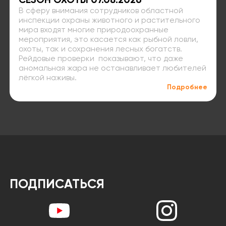
СЕЗОН ОХОТЫ 07.08.2026
В сферу внимания сотрудников областной
инспекции охраны животного и растительного
мира входят многие природоохранные
мероприятия, это касается как рыбной ловли,
охоты, так и сохранения лесных богатств.
Рейдовые проверки показывают, что даже
аномальная жара не останавливает любителей
лёгкой наживы.
Подробнее
ПОДПИСАТЬСЯ