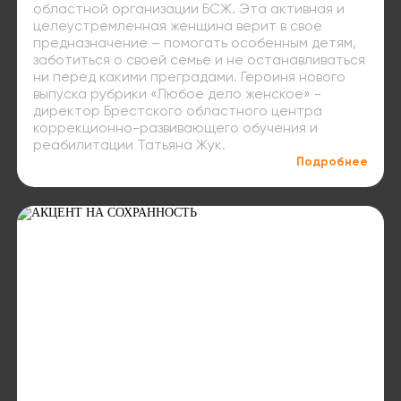
областной организации БСЖ. Эта активная и
целеустремленная женщина верит в свое
предназначение – помогать особенным детям,
заботиться о своей семье и не останавливаться
ни перед какими преградами. Героиня нового
выпуска рубрики «Любое дело женское» -
директор Брестского областного центра
коррекционно-развивающего обучения и
реабилитации Татьяна Жук.
Подробнее