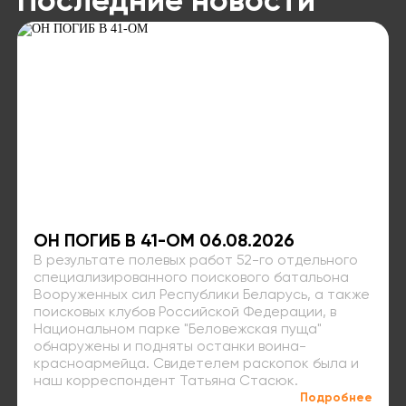
Последние новости
ОН ПОГИБ В 41-ОМ 06.08.2026
В результате полевых работ 52-го отдельного
специализированного поискового батальона
Вооруженных сил Республики Беларусь, а также
поисковых клубов Российской Федерации, в
Национальном парке "Беловежская пуща"
обнаружены и подняты останки воина-
красноармейца. Свидетелем раскопок была и
наш корреспондент Татьяна Стасюк.
Подробнее