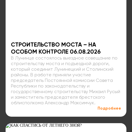
СТРОИТЕЛЬСТВО МОСТА – НА
ОСОБОМ КОНТРОЛЕ 06.08.2026
В Лунинце состоялось выездное совещание по
строительству моста и подъездной дороги,
который соединит Лунинецкий и Столинский
районы. В работе приняли участие
председатель Постоянной комиссии Совета
Республики по законодательству и
государственному строительству Михаил Русый
и заместитель председателя брестского
облисполкома Александр Максимчук.
Подробнее