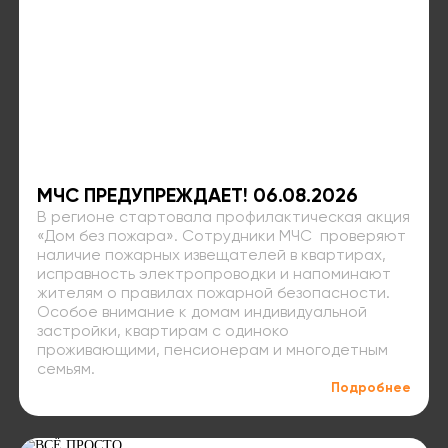
МЧС ПРЕДУПРЕЖДАЕТ! 06.08.2026
В регионе стартовала профилактическая акция
«Дом без пожара». Сотрудники МЧС проверяют
наличие пожарных извещателей в квартирах,
исправность электропроводки и напоминают
жителям о правилах пожарной безопасности.
Особое внимание к домам индивидуальной
застройки, квартирам с одиноко
проживающими, пенсионерам и многодетным
семьям.
Подробнее