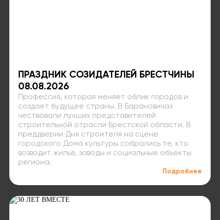
ПРАЗДНИК СОЗИДАТЕЛЕЙ БРЕСТЧИНЫ
08.08.2026
Профессия, которая меняет облик городов и
создает будущее страны. В Барановичах
чествовали лучших представителей
строительной отрасли Брестской области. В
преддверии Дня строителя на сцене
городского Дома культуры собрались те, кто
возводит жилье, заводы и социальные объекты
региона.
Подробнее