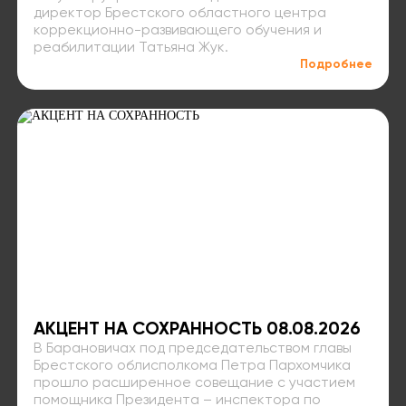
директор Брестского областного центра
коррекционно-развивающего обучения и
реабилитации Татьяна Жук.
Подробнее
АКЦЕНТ НА СОХРАННОСТЬ 08.08.2026
В Барановичах под председательством главы
Брестского облисполкома Петра Пархомчика
прошло расширенное совещание с участием
помощника Президента – инспектора по