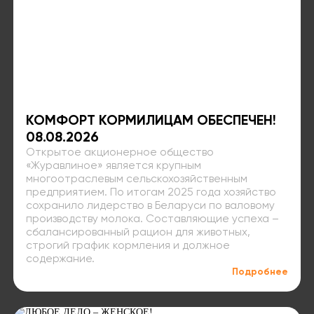
КОМФОРТ КОРМИЛИЦАМ ОБЕСПЕЧЕН!
08.08.2026
Открытое акционерное общество
«Журавлиное» является крупным
многоотраслевым сельскохозяйственным
предприятием. По итогам 2025 года хозяйство
сохранило лидерство в Беларуси по валовому
производству молока. Составляющие успеха –
сбалансированный рацион для животных,
строгий график кормления и должное
содержание.
Подробнее