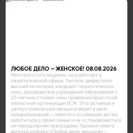
ЛЮБОЕ ДЕЛО – ЖЕНСКОЕ! 08.08.2026
Мечтала стать медиком, но работает в
педагогической сфере. Учитель-дефектолог
высшей категории, кандидат педагогических
наук, руководитель учреждения образования с
20-летним стажем, член правления Брестской
областной организации БСЖ. Эта активная и
целеустремленная женщина верит в свое
предназначение – помогать особенным детям,
заботиться о своей семье и не останавливаться
ни перед какими преградами. Героиня нового
выпуска рубрики «Любое дело женское» -