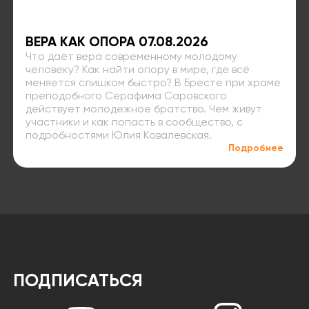
ВЕРА КАК ОПОРА 07.08.2026
Что даёт вера современному молодому
человеку? Как найти опору в мире, где всё
меняется слишком быстро? В Бресте при храме
преподобного Серафима Саровского
действует молодежное братство. Чем живут
участники и как попасть в сообщество, с
подробностями Юлия Ковалевская.
Подробнее
ПОДПИСАТЬСЯ