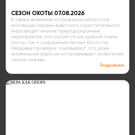
СЕЗОН ОХОТЫ 07.08.2026
В сферу внимания сотрудников областной
инспекции охраны животного и растительного
мира входят многие природоохранные
мероприятия, это касается как рыбной ловли,
охоты, так и сохранения лесных богатств.
Рейдовые проверки показывают, что даже
аномальная жара не останавливает любителей
лёгкой наживы.
Подробнее