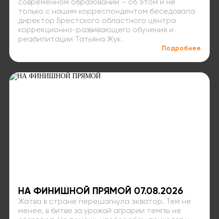
современном образовании – об этом и не
только с нашим корреспондентом беседовала
директор Брестского областного центра
коррекционно-развивающего обучения и
реабилитации Татьяна Жук.
Подробнее
НА ФИНИШНОЙ ПРЯМОЙ 07.08.2026
Жатва в стране перешагнула экватор. Тем не
менее, в битве за урожай аграрии темпы не