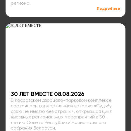
региона.
Подробнее
30 ЛЕТ ВМЕСТЕ 08.08.2026
В Коссовском дворцово-парковом комплексе
состоялась торжественная встреча «Судьбу
свою не мыслю без страны», открывшая цикл
выездных региональных мероприятий к 30-
летию Совета Республики Национального
собрания Беларуси.