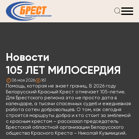
Главная
Новости
Проекты
Телепрограмма
Новости
Реклама
О компании
105 ЛЕТ МИЛОСЕРДИЯ
06 мая 2026
161
Помощь, которая не знает границ. В 2026 году
Белорусский Красный Крест отмечает 105-летие.
Для Брестского региона это не просто дата в
календаре, а тысячи спасенных судеб и ежедневная
работа сотен добровольцев. О том, как сегодня
строятся маршруты добра и кто стоит за эмблемой
с красным крестом – рассказал председатель
Брестской областной организации Белорусского
общества Красного Креста – Николай Кузьмицкий.