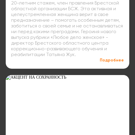
20-летним стажем, член правления Брестской
областной организации БСЖ. Эта активная и
целеустремленная женщина верит в свое
предназначение – помогать особенным детям,
заботиться о своей семье и не останавливаться
ни перед какими преградами. Героиня нового
выпуска рубрики «Любое дело женское» -
директор Брестского областного центра
коррекционно-развивающего обучения и
реабилитации Татьяна Жук.
Подробнее