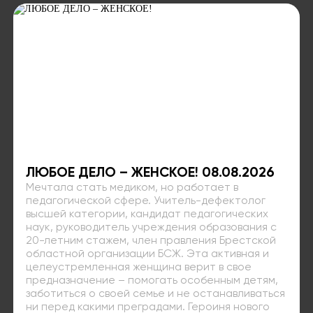
ЛЮБОЕ ДЕЛО – ЖЕНСКОЕ! 08.08.2026
Мечтала стать медиком, но работает в
педагогической сфере. Учитель-дефектолог
высшей категории, кандидат педагогических
наук, руководитель учреждения образования с
20-летним стажем, член правления Брестской
областной организации БСЖ. Эта активная и
целеустремленная женщина верит в свое
предназначение – помогать особенным детям,
заботиться о своей семье и не останавливаться
ни перед какими преградами. Героиня нового