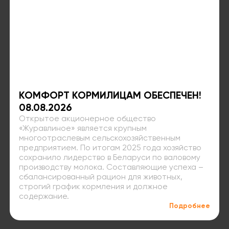
КОМФОРТ КОРМИЛИЦАМ ОБЕСПЕЧЕН!
08.08.2026
Открытое акционерное общество
«Журавлиное» является крупным
многоотраслевым сельскохозяйственным
предприятием. По итогам 2025 года хозяйство
сохранило лидерство в Беларуси по валовому
производству молока. Составляющие успеха –
сбалансированный рацион для животных,
строгий график кормления и должное
содержание.
Подробнее