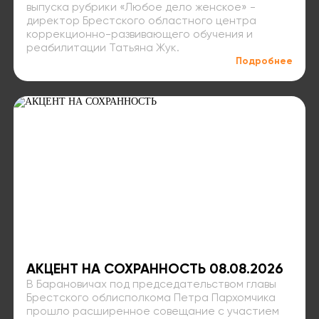
выпуска рубрики «Любое дело женское» -
директор Брестского областного центра
коррекционно-развивающего обучения и
реабилитации Татьяна Жук.
Подробнее
АКЦЕНТ НА СОХРАННОСТЬ 08.08.2026
В Барановичах под председательством главы
Брестского облисполкома Петра Пархомчика
прошло расширенное совещание с участием