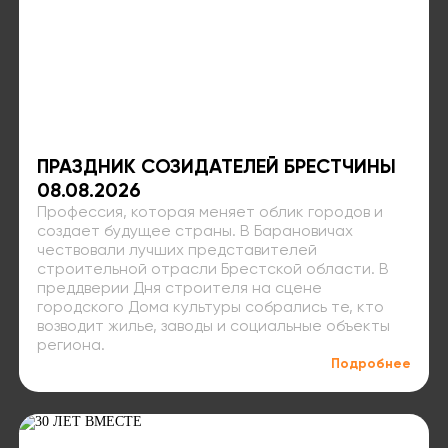
ПРАЗДНИК СОЗИДАТЕЛЕЙ БРЕСТЧИНЫ
08.08.2026
Профессия, которая меняет облик городов и
создает будущее страны. В Барановичах
чествовали лучших представителей
строительной отрасли Брестской области. В
преддверии Дня строителя на сцене
городского Дома культуры собрались те, кто
возводит жилье, заводы и социальные объекты
региона.
Подробнее