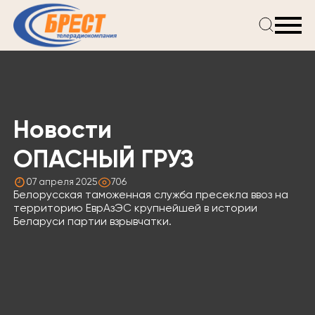
Главная
Новости
Проекты
Телепрограмма
Новости
Реклама
О компании
ОПАСНЫЙ ГРУЗ
07 апреля 2025
706
Белорусская таможенная служба пресекла ввоз на
территорию ЕврАзЭС крупнейшей в истории
Беларуси партии взрывчатки.