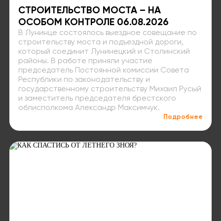
СТРОИТЕЛЬСТВО МОСТА – НА
ОСОБОМ КОНТРОЛЕ 06.08.2026
В Лунинце состоялось выездное совещание по
строительству моста и подъездной дороги,
который соединит Лунинецкий и Столинский
районы. В работе приняли участие
председатель Постоянной комиссии Совета
Республики по законодательству и
государственному строительству Михаил Русый
и заместитель председателя брестского
облисполкома Александр Максимчук.
Подробнее