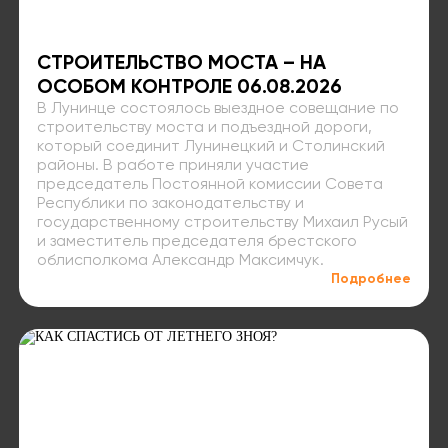
СТРОИТЕЛЬСТВО МОСТА – НА
ОСОБОМ КОНТРОЛЕ 06.08.2026
В Лунинце состоялось выездное совещание по
строительству моста и подъездной дороги,
который соединит Лунинецкий и Столинский
районы. В работе приняли участие
председатель Постоянной комиссии Совета
Республики по законодательству и
государственному строительству Михаил Русый
и заместитель председателя брестского
облисполкома Александр Максимчук.
Подробнее