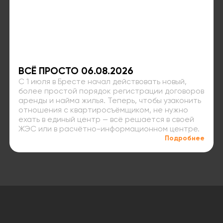
ВСЁ ПРОСТО 06.08.2026
С 1 июля в Бресте начал действовать новый,
более простой порядок регистрации договоров
аренды и найма жилья. Теперь, чтобы узаконить
отношения с квартиросъёмщиком, не нужно
ехать в единый центр — всё решается в своей
ЖЭС или в расчётно-информационном центре.
Подробнее