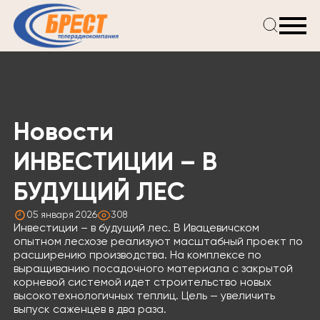
Главная
Новости
Проекты
Телепрограмма
Новости
Реклама
О компании
ИНВЕСТИЦИИ – В
БУДУЩИЙ ЛЕС
05 января 2026
308
Инвестиции – в будущий лес. В Ивацевичском
опытном лесхозе реализуют масштабный проект по
расширению производства. На комплексе по
выращиванию посадочного материала с закрытой
корневой системой идет строительство новых
высокотехнологичных теплиц. Цель — увеличить
выпуск саженцев в два раза.