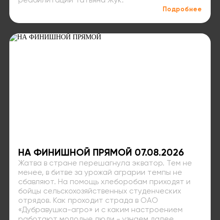
реабилитации Татьяна Жук.
Подробнее
НА ФИНИШНОЙ ПРЯМОЙ 07.08.2026
Жатва в стране перешагнула экватор. Тем не
менее, в битве за урожай аграрии темпы не
сбавляют. На помощь хлеборобам приходят и
бойцы сельскохозяйственных студенческих
отрядов. Как проходит страда в ОАО
«Дубравушка-агро» и с каким настроением
работают молодые люди - узнаем далее.