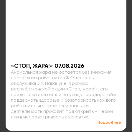
«СТОП, ЖАРА!» 07.08.2026
Аномальная жара не остается без внимания
профсоюза работников ЖКХ и сферы
обслуживания. Накануне, в рамках
республиканской акции «Стоп, жара!», его
представители вышли на улицы города, чтобы
поддержать здоровье и безопасность каждого
работника, чья профессиональная
деятельность проходит под открытым небом
или в непроветриваемых условиях.
Подробнее