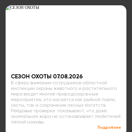
СЕЗОН ОХОТЫ 07.08.2026
В сферу внимания сотрудников областной
инспекции охраны животного и растительного
мира входят многие природоохранные
мероприятия, это касается как рыбной ловли,
охоты, так и сохранения лесных богатств.
Рейдовые проверки показывают, что даже
аномальная жара не останавливает любителей
лёгкой наживы.
Подробнее