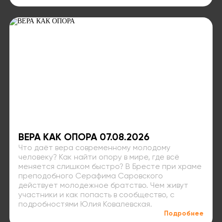
ВЕРА КАК ОПОРА 07.08.2026
Что даёт вера современному молодому
человеку? Как найти опору в мире, где всё
меняется слишком быстро? В Бресте при храме
преподобного Серафима Саровского
действует молодежное братство. Чем живут
участники и как попасть в сообщество, с
подробностями Юлия Ковалевская.
Подробнее