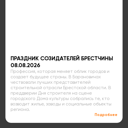
ПРАЗДНИК СОЗИДАТЕЛЕЙ БРЕСТЧИНЫ
08.08.2026
Профессия, которая меняет облик городов и
создает будущее страны. В Барановичах
чествовали лучших представителей
строительной отрасли Брестской области. В
преддверии Дня строителя на сцене
городского Дома культуры собрались те, кто
возводит жилье, заводы и социальные объекты
региона.
Подробнее