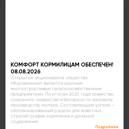
КОМФОРТ КОРМИЛИЦАМ ОБЕСПЕЧЕН!
08.08.2026
Открытое акционерное общество
«Журавлиное» является крупным
многоотраслевым сельскохозяйственным
предприятием. По итогам 2025 года хозяйство
сохранило лидерство в Беларуси по валовому
производству молока. Составляющие успеха –
сбалансированный рацион для животных,
строгий график кормления и должное
содержание.
Подробнее