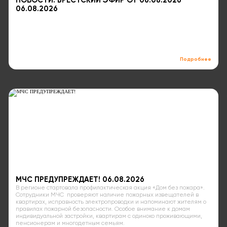
НОВОСТИ. БРЕСТСКИЙ ЭФИР ОТ 06.08.2026
06.08.2026
Подробнее
МЧС ПРЕДУПРЕЖДАЕТ! 06.08.2026
В регионе стартовала профилактическая акция «Дом без пожара».
Сотрудники МЧС проверяют наличие пожарных извещателей в
квартирах, исправность электропроводки и напоминают жителям о
правилах пожарной безопасности. Особое внимание к домам
индивидуальной застройки, квартирам с одиноко проживающими,
пенсионерам и многодетным семьям.