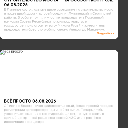
СТРОИТЕЛЬСТВО МОСТА – НА ОСОБОМ КОНТРОЛЕ
06.08.2026
В Лунинце состоялось выездное совещание по строительству моста
и подъездной дороги, который соединит Лунинецкий и Столинский
районы. В работе приняли участие председатель Постоянной
комиссии Совета Республики по законодательству и
государственному строительству Михаил Русый и заместитель
председателя брестского облисполкома Александр Максимчук.
Подробнее
ВСЁ ПРОСТО 06.08.2026
С 1 июля в Бресте начал действовать новый, более простой порядок
регистрации договоров аренды и найма жилья. Теперь, чтобы
узаконить отношения с квартиросъёмщиком, не нужно ехать в
единый центр — всё решается в своей ЖЭС или в расчётно-
информационном центре.