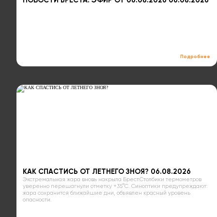
НОВОСТИ БРЕСТА. ЭФИР ОТ 06.08.2026 06.08.2026
Подробнее
КАК СПАСТИСЬ ОТ ЛЕТНЕГО ЗНОЯ? 06.08.2026
Экстремальная жара вновь накрыла Брест.Столбики термометров
уверенно перешагнули отметку +35°C. Синоптики предупреждают:
жара сохранится ближайшие дни, объявлен красный уровень
опасности.