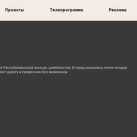
Проекты
Телепрограмма
Реклама
ий Республиканский конкурс цимбалистов. В город съехались почти четыре
вает дорогу в профессию без экзаменов.