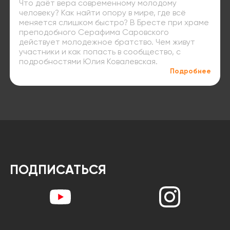
Что даёт вера современному молодому
человеку? Как найти опору в мире, где всё
меняется слишком быстро? В Бресте при храме
преподобного Серафима Саровского
действует молодежное братство. Чем живут
участники и как попасть в сообщество, с
подробностями Юлия Ковалевская.
Подробнее
ПОДПИСАТЬСЯ