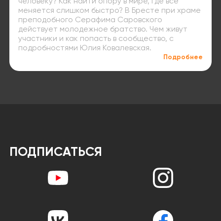
человеку? Как найти опору в мире, где всё
меняется слишком быстро? В Бресте при храме
преподобного Серафима Саровского
действует молодежное братство. Чем живут
участники и как попасть в сообщество, с
подробностями Юлия Ковалевская.
Подробнее
ПОДПИСАТЬСЯ