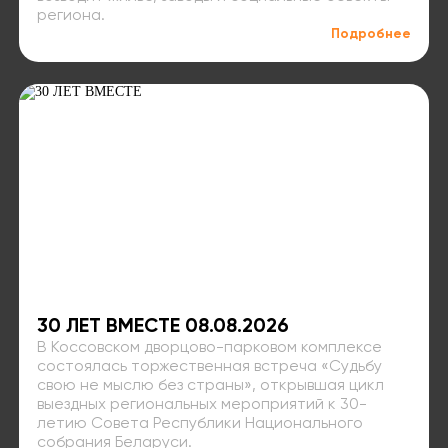
региона.
Подробнее
30 ЛЕТ ВМЕСТЕ 08.08.2026
В Коссовском дворцово-парковом комплексе
состоялась торжественная встреча «Судьбу
свою не мыслю без страны», открывшая цикл
выездных региональных мероприятий к 30-
летию Совета Республики Национального
собрания Беларуси.