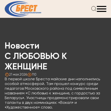
Главная
Новости
Проекты
Телепрограмма
Новости
Реклама
О компании
С ЛЮБОВЬЮ К
ЖЕНЩИНЕ
21 мая 2026
110
В первой школе Бреста майские дни наполнились
особой атмосферой. Там прошел конкурс среди
педагогов Московского района под символичным
названием «С любовью к женщине, с гордостью за
Беларусь». Участницы продемонстрировали свои
таланты в двух номинациях: «Вокал» и
«Художественное» слово.