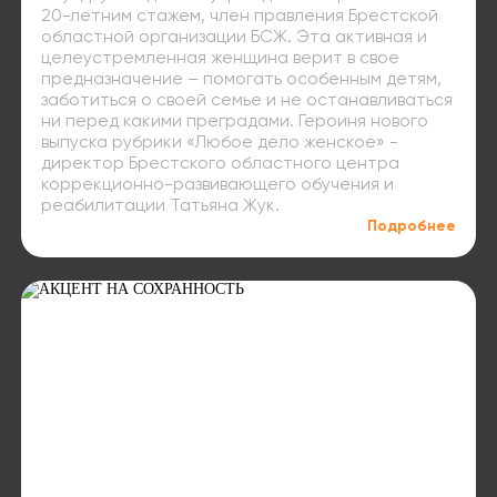
20-летним стажем, член правления Брестской
областной организации БСЖ. Эта активная и
целеустремленная женщина верит в свое
предназначение – помогать особенным детям,
заботиться о своей семье и не останавливаться
ни перед какими преградами. Героиня нового
выпуска рубрики «Любое дело женское» -
директор Брестского областного центра
коррекционно-развивающего обучения и
реабилитации Татьяна Жук.
Подробнее