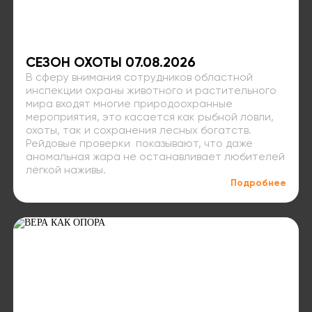
СЕЗОН ОХОТЫ 07.08.2026
В сферу внимания сотрудников областной
инспекции охраны животного и растительного
мира входят многие природоохранные
мероприятия, это касается как рыбной ловли,
охоты, так и сохранения лесных богатств.
Рейдовые проверки показывают, что даже
аномальная жара не останавливает любителей
лёгкой наживы.
Подробнее