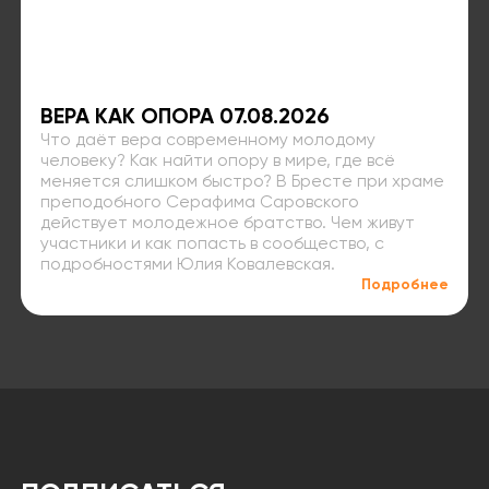
ВЕРА КАК ОПОРА 07.08.2026
Что даёт вера современному молодому
человеку? Как найти опору в мире, где всё
меняется слишком быстро? В Бресте при храме
преподобного Серафима Саровского
действует молодежное братство. Чем живут
участники и как попасть в сообщество, с
подробностями Юлия Ковалевская.
Подробнее