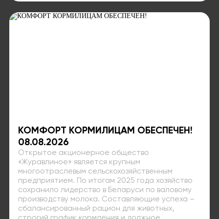
КОМФОРТ КОРМИЛИЦАМ ОБЕСПЕЧЕН!
08.08.2026
Открытое акционерное общество
«Журавлиное» является крупным
многоотраслевым сельскохозяйственным
предприятием. По итогам 2025 года хозяйство
сохранило лидерство в Беларуси по валовому
производству молока. Составляющие успеха –
сбалансированный рацион для животных,
строгий график кормления и должное