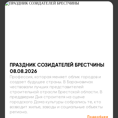
ПРАЗДНИК СОЗИДАТЕЛЕЙ БРЕСТЧИНЫ
08.08.2026
Профессия, которая меняет облик городов и
создает будущее страны. В Барановичах
чествовали лучших представителей
строительной отрасли Брестской области. В
преддверии Дня строителя на сцене
городского Дома культуры собрались те, кто
возводит жилье, заводы и социальные объекты
региона.
Подробнее